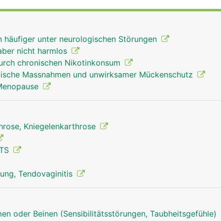
ndwurzelknochen mit der Elle und Speiche und stabilisiere
Handwurzelkanal (Karpaltunnel) laufen Nerven sowie die
armmuskeln, mit denen die Finger bewegt werden.
en häufiger unter neurologischen Störungen
aber nicht harmlos
urch chronischen Nikotinkonsum
kalische Massnahmen und unwirksamer Mückenschutz
 Menopause
throse, Kniegelenkarthrose
CTS
ung, Tendovaginitis
en oder Beinen (Sensibilitätsstörungen, Taubheitsgefühle)