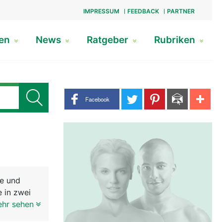
IMPRESSUM
FEEDBACK
PARTNER
gen
News
Ratgeber
Rubriken
Share buttons
Facebook
le und
 in zwei
glich, mit
ehr sehen
este