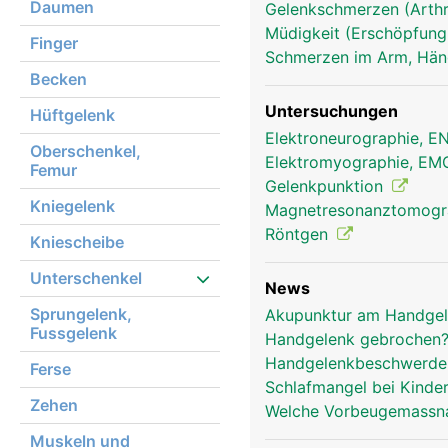
Daumen
Gelenkschmerzen (Arthr
Müdigkeit (Erschöpfung
Handgelenk Frau
Finger
Schmerzen im Arm, Hä
Becken
Untersuchungen
Hüftgelenk
Elektroneurographie, 
Oberschenkel,
Elektromyographie, E
Femur
Gelenkpunktion
Kniegelenk
Magnetresonanztomog
Röntgen
Kniescheibe
Unterschenkel
News
Sprungelenk,
Akupunktur am Handgel
Fussgelenk
Handgelenk gebrochen? 
Handgelenkbeschwerden
Ferse
Schlafmangel bei Kinde
Zehen
Welche Vorbeugemassna
Muskeln und