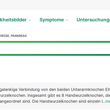
kheitsbilder
Symptome
Untersuchun
DRÜSE, PANKREAS
 gelenkige Verbindung von den beiden Unterarmknochen El
rzelknochen. Insgesamt gibt es 8 Handwurzelknochen, die
 angeordnet sind. Die Handwurzelknochen sind einzeln bewe
...m
en und werden von Bändern zusammengehalten. Weitere f