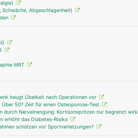
algie)
, Schwäche, Abgeschlagenheit)
Handgelenk Mann
nden
ENG
MG
raphie MRT
enk beugt Übelkeit nach Operationen vor
Über 50? Zeit für einen Osteoporose-Test
 durch Nerveinengung: Kortisonspritzen nur begrenzt wi
rn erhöht das Diabetes-Risiko
hmen schützen vor Sportverletzungen?