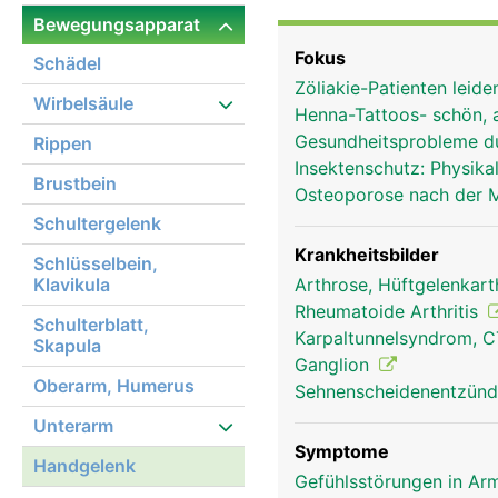
Bänder verbinden die Ha
Bewegungsapparat
Handgelenk. Durch den 
Fokus
Schädel
Muskelsehnen der Unter
Zöliakie-Patienten leid
Wirbelsäule
Henna-Tattoos- schön, 
Gesundheitsprobleme d
Rippen
Insektenschutz: Physi
Brustbein
Osteoporose nach der
Schultergelenk
Krankheitsbilder
Schlüsselbein,
Klavikula
Arthrose, Hüftgelenkar
Rheumatoide Arthritis
Schulterblatt,
Karpaltunnelsyndrom, 
Skapula
Ganglion
Oberarm, Humerus
Sehnenscheidenentzünd
Unterarm
Symptome
Handgelenk
Gefühlsstörungen in Arm