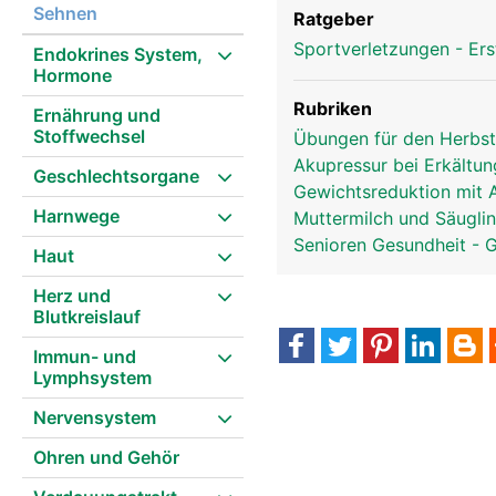
Sehnen
Ratgeber
Sportverletzungen - Ers
Endokrines System,
Hormone
Rubriken
Ernährung und
Stoffwechsel
Übungen für den Herbs
Akupressur bei Erkältu
Geschlechtsorgane
Gewichtsreduktion mit 
Harnwege
Muttermilch und Säugli
Senioren Gesundheit - 
Haut
Herz und
Blutkreislauf
Immun- und
Lymphsystem
Nervensystem
Ohren und Gehör