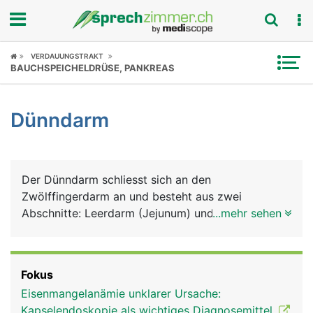
Fokus
VERDAUUNGSTRAKT
BAUCHSPEICHELDRÜSE, PANKREAS
Krankheitsbilder
Dünndarm
Symptome
Untersuchungen
Der Dünndarm schliesst sich an den
News
Zwölffingerdarm an und besteht aus zwei
Abschnitte: Leerdarm (Jejunum) und Krummdarm
...mehr sehen
Ratgeber
(Ileum). Mit ihren zahlreichen Windungen erreichen
sie eine Länge von insgesamt 6 Metern und
Rubriken
nehmen daher den meisten Platz im Bauchraum
Fokus
ein. Im Dünndarm findet die eigentliche Verdauung
Eisenmangelanämie unklarer Ursache:
statt, das heisst, die Aufspaltung und Aufnahme
Kapselendoskopie als wichtiges Diagnosemittel