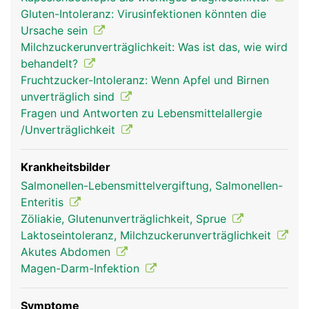
(Resorption) der Nährstoffe aus der Nahrung. Die
Gluten-Intoleranz: Virusinfektionen könnten die
Innenseite des Dünndarms ist faltig und besitzt
Ursache sein
unzählige kleine Ausstülpungen, die Darmzotten,
Milchzuckerunverträglichkeit: Was ist das, wie wird
wodurch die Resorptionsfläche stark vergrössert
behandelt?
wird. Die Nährstoffe gelangen über die
Fruchtzucker-Intoleranz: Wenn Apfel und Birnen
Darmschleimhaut ins Blut und werden über die
unverträglich sind
Pfortader zur Leber transportiert.
Fragen und Antworten zu Lebensmittelallergie
/Unverträglichkeit
Krankheitsbilder
Salmonellen-Lebensmittelvergiftung, Salmonellen-
Enteritis
Zöliakie, Glutenunverträglichkeit, Sprue
Laktoseintoleranz, Milchzuckerunverträglichkeit
Akutes Abdomen
Magen-Darm-Infektion
dünndarm frau
dünndarm mann
Symptome