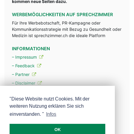
kommen neue Seiten dazu.
WERBEMÖGLICHKEITEN AUF SPRECHZIMMER
Für Ihre Werbebotschaft, PR-Kampagne oder
Kommunikationsstrategie mit Bezug zu Gesundheit oder
Medizin ist sprechzimmer.ch die ideale Platform
INFORMATIONEN
– Impressum
– Feedback
– Partner
– Disclaimer
– Datenschutzerklärung / Privacy Policy
"Diese Website nutzt Cookies. Mit der
weiteren Nutzung erklären Sie sich
– Werbung
einverstanden. "
Infos
– Mehr über unsere Experten
OK