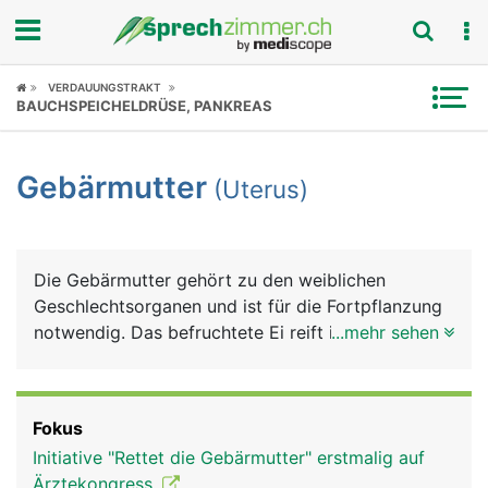
Fokus
VERDAUUNGSTRAKT
BAUCHSPEICHELDRÜSE, PANKREAS
Krankheitsbilder
Gebärmutter
(Uterus)
Symptome
Untersuchungen
Die Gebärmutter gehört zu den weiblichen
News
Geschlechtsorganen und ist für die Fortpflanzung
notwendig. Das befruchtete Ei reift in der
...mehr sehen
Ratgeber
Gebärmutter zum Kind heran.
Rubriken
Fokus
Initiative "Rettet die Gebärmutter" erstmalig auf
Ärztekongress