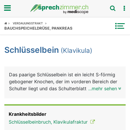
Fokus
VERDAUUNGSTRAKT
BAUCHSPEICHELDRÜSE, PANKREAS
Krankheitsbilder
Schlüsselbein
(Klavikula)
Symptome
Untersuchungen
Das paarige Schlüsselbein ist ein leicht S-förmig
News
gebogener Knochen, der im vorderen Bereich der
Schulter liegt und das Schulterblatt mit dem
...mehr sehen
Ratgeber
Brustbein gelenkig verbindet. Es ist auf seiner
gesamten Länge gut unter der Haut sicht- und
Rubriken
tastbar. Schlüsselbein und Schulterblatt bilden
Krankheitsbilder
zusammen den Schultergürtel. Beide haben eine
Schlüsselbeinbruch, Klavikulafraktur
wichtige Funktion bei der Beweglichkeit und