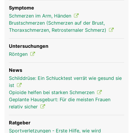
Stabilisierung des Schultergelenks.
Symptome
Schmerzen im Arm, Händen
Brustschmerzen (Schmerzen auf der Brust,
Thoraxschmerzen, Retrosternaler Schmerz)
Untersuchungen
Röntgen
News
Schlüsselbein Frau
Schlüsselbein
Schilddrüse: Ein Schlucktest verrät wie gesund sie
Mann
ist
Opioide helfen bei starken Schmerzen
Geplante Hausgeburt: Für die meisten Frauen
relativ sicher
Ratgeber
Sportverletzungen - Erste Hilfe, wie wird