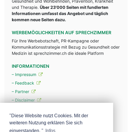
Gesundheit und Wohlbefinden, Prävention, Krankheit
und Therapie.
Über 23'000 Seiten mit fundlerten
Informationen umfasst das Angebot und täglich
kommen neue Seiten dazu.
WERBEMÖGLICHKEITEN AUF SPRECHZIMMER
Für Ihre Werbebotschaft, PR-Kampagne oder
Kommunikationsstrategie mit Bezug zu Gesundheit oder
Medizin ist sprechzimmer.ch die ideale Platform
INFORMATIONEN
– Impressum
– Feedback
– Partner
– Disclaimer
– Datenschutzerklärung / Privacy Policy
"Diese Website nutzt Cookies. Mit der
weiteren Nutzung erklären Sie sich
– Werbung
einverstanden. "
Infos
– Mehr über unsere Experten