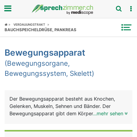
Fokus
VERDAUUNGSTRAKT
BAUCHSPEICHELDRÜSE, PANKREAS
Krankheitsbilder
Bewegungsapparat
Symptome
(Bewegungsorgane,
Untersuchungen
Bewegungssystem, Skelett)
News
Ratgeber
Der Bewegungsapparat besteht aus Knochen,
Gelenken, Muskeln, Sehnen und Bänder. Der
Rubriken
Bewegungsapparat gibt dem Körper Halt und
...mehr sehen
Stütze für den aufrechten Gang, dient der
Fortbewegung und der Feinmotorik (Greifen und
Halten). Weitere Aufgaben sind Schutz der inneren