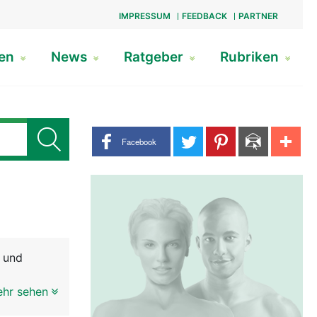
IMPRESSUM
FEEDBACK
PARTNER
gen
News
Ratgeber
Rubriken
Share buttons
Facebook
- und
enk mit
ehr sehen
lenk