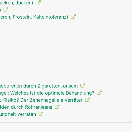
tjucken, Jucken)
s
ieren, Frösteln, Kälteintoleranz)
Zehen Mann
geborenen durch Zigarettenkonsum
el: Welches ist die optimale Behandlung?
-Risiko? Der Zehennagel als Verräter
äden durch Röhrenjeans
undheit verraten