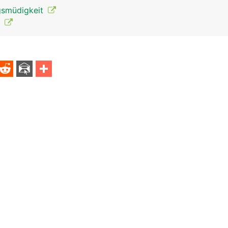
gsmüdigkeit
t