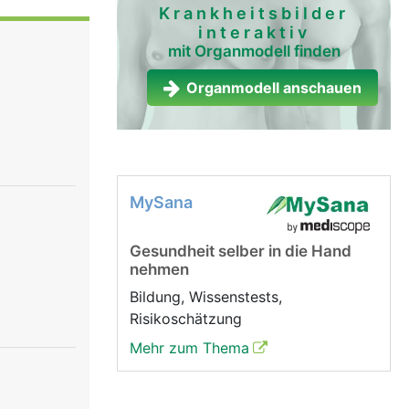
enk
Krankheitsbilder
interaktiv
ne, mit
mit Organmodell finden
el.
Organmodell anschauen
MySana
Gesundheit selber in die Hand
nehmen
Bildung, Wissenstests,
Risikoschätzung
Mehr zum Thema