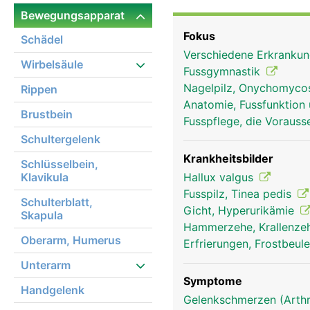
zwischen Grundglied de
Bewegungsapparat
bezeichnet. Fusssohlens
Fokus
Schädel
denen die Zehen bewegt
Verschiedene Erkranku
Geschützt werden die e
Wirbelsäule
Fussgymnastik
Nagelpilz, Onychomyco
Rippen
Anatomie, Fussfunktion
Brustbein
Fusspflege, die Voraus
Schultergelenk
Krankheitsbilder
Schlüsselbein,
Klavikula
Hallux valgus
Fusspilz, Tinea pedis
Schulterblatt,
Gicht, Hyperurikämie
Skapula
Hammerzehe, Krallenz
Oberarm, Humerus
Erfrierungen, Frostbeul
Unterarm
Symptome
Handgelenk
Gelenkschmerzen (Arthr