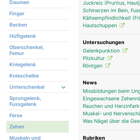
Daumen
Juckreiz (Pruritus, Hau
Schmerzen im Bein, Fus
Finger
Kälteempfindlichkeit (Fr
Zehen Frau
Becken
Hautschuppen
Hüftgelenk
Untersuchungen
Oberschenkel,
Gelenkpunktion
Femur
Pilzkultur
Kniegelenk
Röntgen
Kniescheibe
News
Unterschenkel
Missbildungen beim Un
Sprungelenk,
Eingewachsene Zehennäg
Fussgelenk
Rauchen und Herzinfarkt
Muskel- und Nervensch
Ferse
Was Nägel über die Ges
Zehen
Muskeln und
Rubriken