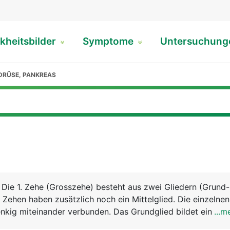
kheitsbilder
Symptome
Untersuchun
DRÜSE, PANKREAS
 Die 1. Zehe (Grosszehe) besteht aus zwei Gliedern (Grund
n Zehen haben zusätzlich noch ein Mittelglied. Die einzelnen
nkig miteinander verbunden. Das Grundglied bildet ein Gel
...m
ussknochen, der auch als "Strahl" bezeichnet wird. Das Ge