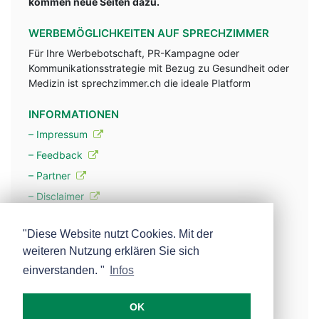
kommen neue Seiten dazu.
WERBEMÖGLICHKEITEN AUF SPRECHZIMMER
Für Ihre Werbebotschaft, PR-Kampagne oder
Kommunikationsstrategie mit Bezug zu Gesundheit oder
Medizin ist sprechzimmer.ch die ideale Platform
INFORMATIONEN
– Impressum
– Feedback
– Partner
– Disclaimer
– Datenschutzerklärung / Privacy Policy
"Diese Website nutzt Cookies. Mit der
weiteren Nutzung erklären Sie sich
– Werbung
einverstanden. "
Infos
– Mehr über unsere Experten
OK