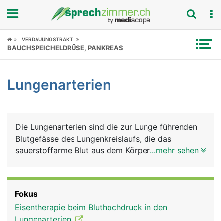
Fokus
VERDAUUNGSTRAKT
BAUCHSPEICHELDRÜSE, PANKREAS
Krankheitsbilder
Lungenarterien
Symptome
Untersuchungen
Die Lungenarterien sind die zur Lunge führenden
News
Blutgefässe des Lungenkreislaufs, die das
sauerstoffarme Blut aus dem Körperkreislauf vom
...mehr sehen
Ratgeber
Herzen zur Lunge führen. Sie sind die einzigen
Arterien im Körper, die sauerstoffarmes Blut
Rubriken
transportierten. Diese Aufgabe haben
Fokus
normalerweise die Venen.
Eisentherapie beim Bluthochdruck in den
Lungenarterien