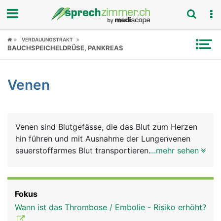
Fokus
VERDAUUNGSTRAKT
BAUCHSPEICHELDRÜSE, PANKREAS
Krankheitsbilder
Venen
Symptome
Untersuchungen
Venen sind Blutgefässe, die das Blut zum Herzen
News
hin führen und mit Ausnahme der Lungenvenen
sauerstoffarmes Blut transportieren. Der Blutdruck
...mehr sehen
Ratgeber
ist in Venen niedriger als in Arterien.
Rubriken
Fokus
Wann ist das Thrombose / Embolie - Risiko erhöht?