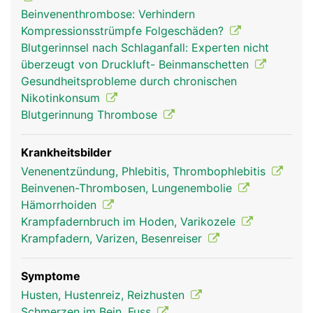
Beinvenenthrombose: Verhindern
Kompressionsstrümpfe Folgeschäden?
Blutgerinnsel nach Schlaganfall: Experten nicht
überzeugt von Druckluft- Beinmanschetten
Gesundheitsprobleme durch chronischen
venen frau
venen mann
Nikotinkonsum
Blutgerinnung Thrombose
Krankheitsbilder
Venenentzündung, Phlebitis, Thrombophlebitis
Beinvenen-Thrombosen, Lungenembolie
Hämorrhoiden
Krampfadernbruch im Hoden, Varikozele
Krampfadern, Varizen, Besenreiser
Symptome
Husten, Hustenreiz, Reizhusten
Schmerzen im Bein, Fuss