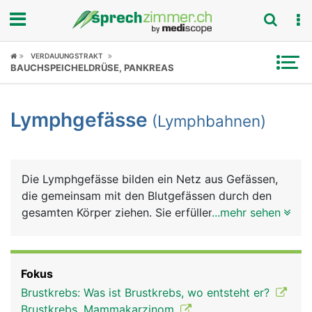
Fokus
VERDAUUNGSTRAKT
BAUCHSPEICHELDRÜSE, PANKREAS
Krankheitsbilder
Lymphgefässe
(Lymphbahnen)
Symptome
Untersuchungen
Die Lymphgefässe bilden ein Netz aus Gefässen,
News
die gemeinsam mit den Blutgefässen durch den
gesamten Körper ziehen. Sie erfüllen drei wichtige
...mehr sehen
Ratgeber
Aufgaben: Rücktransport der Lymphflüssigkeit
(Lymphe) aus den Körpergeweben, Transport der
Rubriken
Nahrungsfette und sie sind ein Teil des
Fokus
Immunsystems. Die Lymphe ist das
Brustkrebs: Was ist Brustkrebs, wo entsteht er?
Gewebewasser, das aus den feinsten Blutgefässen
Brustkrebs, Mammakarzinom