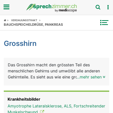
Fokus
VERDAUUNGSTRAKT
BAUCHSPEICHELDRÜSE, PANKREAS
Krankheitsbilder
Grosshirn
Symptome
Untersuchungen
Das Grosshirn macht den grössten Teil des
News
menschlichen Gehirns und umwölbt alle anderen
Gehirnteile. Es sieht aus wie eine grosse, faltige
...mehr sehen
Ratgeber
Walnuss und besteht aus zwei Hälften, der rechten
und linken Hirnhälfte. In der Mitte sind sie durch
Rubriken
einen Balken verbunden, über den der
Krankheitsbilder
Informationsaustausch zwischen beiden
Amyotrophe Lateralsklerose, ALS, Fortschreitender
Hirnhälften stattfindet. Die rechte Hirnhälfte
Muskelschwund