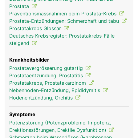
Mitte der Prostata. Hier tritt beim Samenerguss
Prostata
(Ejakulation) die in der Prostata gebildete
Präventionsmassnahmen beim Prostata-Krebs
Samenflüssigkeit in die Harnröhre über. Sie enthält
Prostata-Entzündungen: Schmerzhaft und tabu
verschiedene Enzyme, die für eine Befruchtung der
Prostatakrebs Glossar
weiblichen Eizelle benötigt werden. Mit
Deutsches Krebsregister: Prostatakrebs-Fälle
zunehmenden Alter vergrössert sich die Prostata.
steigend
Krankheitsbilder
Prostatavergrösserung gutartig
Prostataentzündung, Prostatitis
Prostatakrebs, Prostatakarzinom
Nebenhoden-Entzündung, Epididymitis
Hodenentzündung, Orchitis
Prostata Mann
Symptome
Potenzstörung (Potenzprobleme, Impotenz,
Erektionsstörungen, Erektile Dysfunktion)
Schmerzen beim Wasserlösen (Harnbrennen,