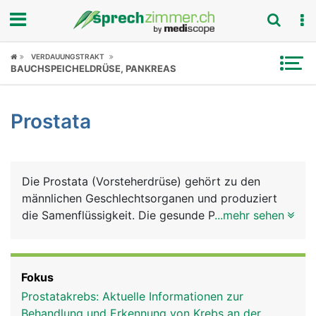
Fokus
VERDAUUNGSTRAKT
BAUCHSPEICHELDRÜSE, PANKREAS
Krankheitsbilder
Prostata
Symptome
Untersuchungen
Die Prostata (Vorsteherdrüse) gehört zu den
News
männlichen Geschlechtsorganen und produziert
die Samenflüssigkeit. Die gesunde Prostata hat die
...mehr sehen
Ratgeber
Grösse und Form einer Kastanie und liegt direkt
unter der Harnblase. Ihre Rückseite grenzt an den
Rubriken
Enddarm, weshalb die Prostata mit dem Finger
Fokus
über den Anus ertastet werden kann. Die von der
Prostatakrebs: Aktuelle Informationen zur
Harnblase abgehende Harnröhre verläuft durch die
Behandlung und Erkennung von Krebs an der