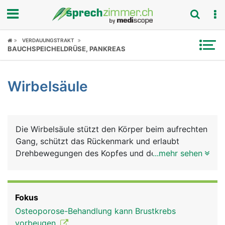
Fokus
VERDAUUNGSTRAKT
BAUCHSPEICHELDRÜSE, PANKREAS
Krankheitsbilder
Wirbelsäule
Symptome
Untersuchungen
Die Wirbelsäule stützt den Körper beim aufrechten
News
Gang, schützt das Rückenmark und erlaubt
Drehbewegungen des Kopfes und des Rumpfes.
...mehr sehen
Ratgeber
Die Wirbelsäule besteht insgesamt aus 24 Wirbeln
sowie dem Kreuzbein und dem Steissbein.
Rubriken
Fokus
Osteoporose-Behandlung kann Brustkrebs
vorbeugen