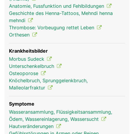
teilweise auch für die Hebung und Senkung der
Anatomie, Fussfunktion und Fehlbildungen
Zehen und für die Beugung im Knie.
Geschichte des Henna-Tattoos, Mehndi henna
mehndi
Thrombose: Vorbeugung rettet Leben
Orthesen
Krankheitsbilder
Morbus Sudeck
Unterschenkelbruch
Osteoporose
Knöchelbruch, Sprunggelenkbruch,
Unterschenkel Frau
Unterschenkel
Mann
Malleolarfraktur
Symptome
Wasseransammlung, Flüssigkeitsansammlung,
Ödem, Wassereinlagerung, Wassersucht
Hautveränderungen
Gefühlsstörungen in Armen oder Beinen