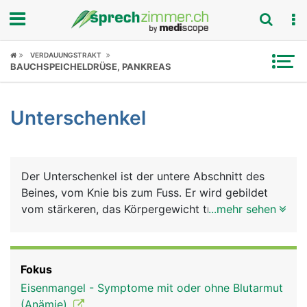
Fokus
VERDAUUNGSTRAKT
BAUCHSPEICHELDRÜSE, PANKREAS
Krankheitsbilder
Unterschenkel
Symptome
Untersuchungen
Der Unterschenkel ist der untere Abschnitt des
News
Beines, vom Knie bis zum Fuss. Er wird gebildet
vom stärkeren, das Körpergewicht tragenden
...mehr sehen
Ratgeber
Schienbein (Tibia), und dem dünneren, stützenden
Wadenbein (Fibula). Muskeln, Nerven, Blut- und
Rubriken
Lymphgefässe umgeben die Knochen. Die
Fokus
Unterschenkelmuskeln sind für die Beugung und
Eisenmangel - Symptome mit oder ohne Blutarmut
Streckung im Sprunggelenk zuständig und
(Anämie)