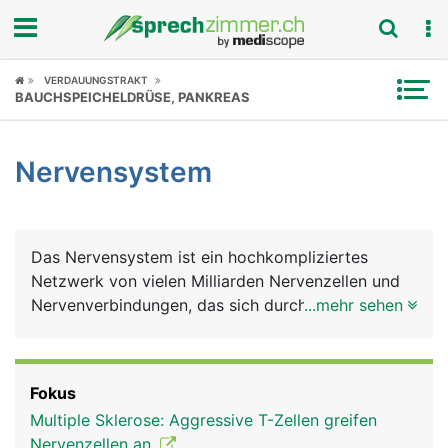
Fokus
VERDAUUNGSTRAKT
BAUCHSPEICHELDRÜSE, PANKREAS
Krankheitsbilder
Nervensystem
Symptome
Untersuchungen
Das Nervensystem ist ein hochkompliziertes
News
Netzwerk von vielen Milliarden Nervenzellen und
Nervenverbindungen, das sich durch den ganzen
...mehr sehen
Ratgeber
Körper erstreckt. Es ist das grundlegende
Nachrichten- und Kommunikationsnetz, das
Rubriken
zusammen mit dem Hormonsystem alle bewussten
Fokus
und unbewussten Körperfunktionen steuert und
Multiple Sklerose: Aggressive T-Zellen greifen
aufeinander abstimmt. Das Gehirn ist dabei die
Nervenzellen an