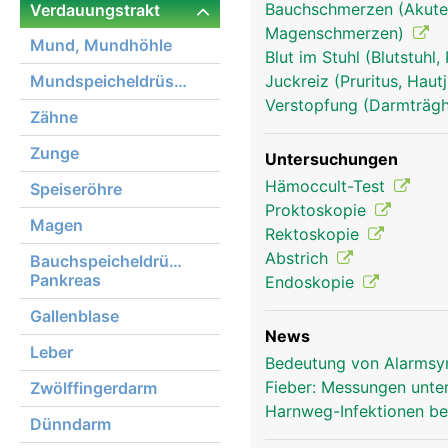
Bauchschmerzen (Akute
Verdauungstrakt
anus frau
Magenschmerzen)
Mund, Mundhöhle
Blut im Stuhl (Blutstuhl
Mundspeicheldrüsen
Juckreiz (Pruritus, Hau
Verstopfung (Darmträghe
Zähne
Zunge
Untersuchungen
Hämoccult-Test
Speiseröhre
Proktoskopie
Magen
Rektoskopie
Abstrich
Bauchspeicheldrüse,
Pankreas
Endoskopie
Gallenblase
News
Leber
Bedeutung von Alarmsy
Fieber: Messungen unte
Zwölffingerdarm
Harnweg-Infektionen be
Dünndarm