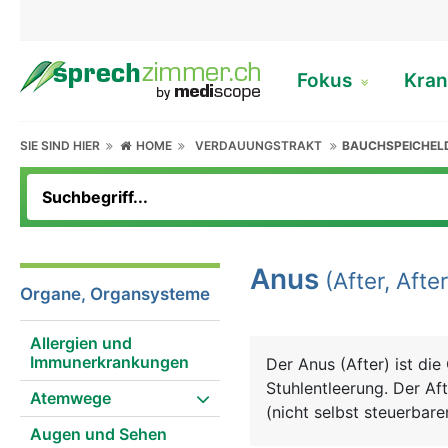
Fokus
Kran
SIE SIND HIER
HOME
VERDAUUNGSTRAKT
BAUCHSPEICHEL
Anus
(After, Afte
Organe, Organsysteme
Allergien und
Immunerkrankungen
Der Anus (After) ist di
Stuhlentleerung. Der Af
Atemwege
(nicht selbst steuerbare
Augen und Sehen
kontrollierbaren) äusse