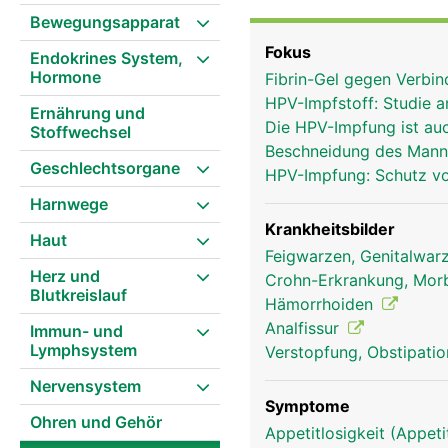
Darmschleimhaut und äu
Bewegungsapparat
Venengeflecht, das zus
Fokus
Endokrines System,
Hormone
Fibrin-Gel gegen Verbi
HPV-Impfstoff: Studie 
Ernährung und
Die HPV-Impfung ist au
Stoffwechsel
Beschneidung des Mann
Geschlechtsorgane
HPV-Impfung: Schutz v
Harnwege
Krankheitsbilder
Haut
Feigwarzen, Genitalwa
Herz und
Crohn-Erkrankung, Mor
Blutkreislauf
Hämorrhoiden
Analfissur
Immun- und
Lymphsystem
Verstopfung, Obstipati
Nervensystem
Symptome
Ohren und Gehör
Appetitlosigkeit (Appeti