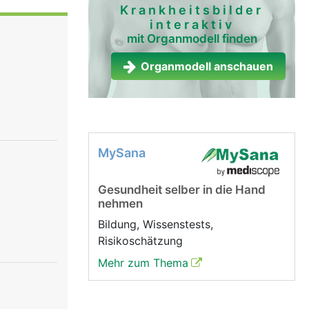
e, ein
Krankheitsbilder
interaktiv
.
mit Organmodell finden
Organmodell anschauen
MySana
Gesundheit selber in die Hand
nehmen
Bildung, Wissenstests,
Risikoschätzung
Mehr zum Thema