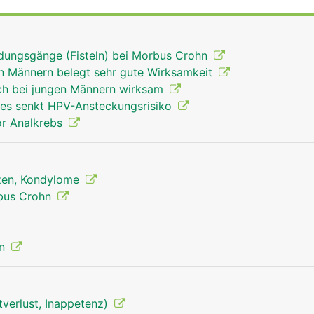
sserer Haut befindet sich die sogenannte Hämorrhoidalzon
ammen mit den beiden Ringmuskeln den Enddarm abdichtet
ndungsgänge (Fisteln) bei Morbus Crohn
an Männern belegt sehr gute Wirksamkeit
ch bei jungen Männern wirksam
es senkt HPV-Ansteckungsrisiko
or Analkrebs
rzen, Kondylome
bus Crohn
on
tverlust, Inappetenz)