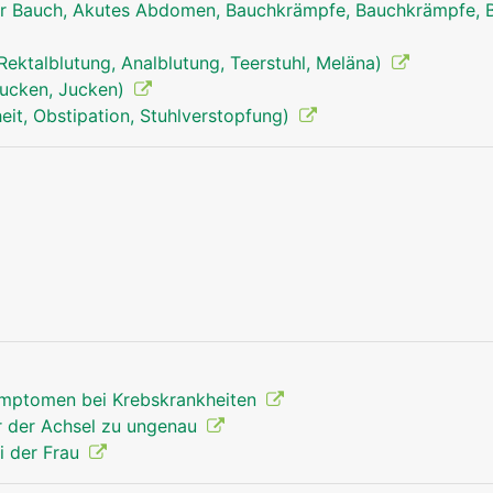
r Bauch, Akutes Abdomen, Bauchkrämpfe, Bauchkrämpfe, 
anus mann
, Rektalblutung, Analblutung, Teerstuhl, Meläna)
tjucken, Jucken)
it, Obstipation, Stuhlverstopfung)
mptomen bei Krebskrankheiten
r der Achsel zu ungenau
i der Frau