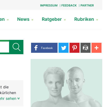
IMPRESSUM
FEEDBACK
PARTNER
gen
News
Ratgeber
Rubriken
Share buttons
Facebook
t die
kürlichen
t
ehr sehen