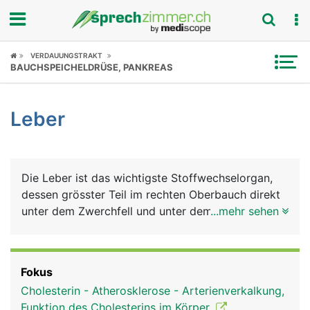
Fokus
VERDAUUNGSTRAKT
BAUCHSPEICHELDRÜSE, PANKREAS
Krankheitsbilder
Leber
Symptome
Untersuchungen
Die Leber ist das wichtigste Stoffwechselorgan,
News
dessen grösster Teil im rechten Oberbauch direkt
unter dem Zwerchfell und unter dem rechten
...mehr sehen
Ratgeber
Rippenbogen liegt. Sie besteht aus einem grossen
rechten Lappen und einem kleineren linken Lappen
Rubriken
und besteht aus Milliarden von Leberzellen
Fokus
(Hepatozyten). Die Leber erfüllt viele
Cholesterin - Atherosklerose - Arterienverkalkung,
lebenswichtige Aufgaben: Sie ist gleichzeitig
Funktion des Cholesterins im Körper