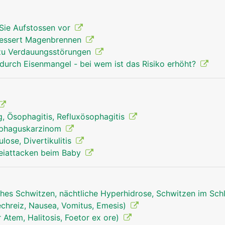
Sie Aufstossen vor
bessert Magenbrennen
 zu Verdauungsstörungen
durch Eisenmangel - bei wem ist das Risiko erhöht?
, Ösophagitis, Refluxösophagitis
ophaguskarzinom
ulose, Divertikulitis
reiattacken beim Baby
hes Schwitzen, nächtliche Hyperhidrose, Schwitzen im Sch
echreiz, Nausea, Vomitus, Emesis)
Atem, Halitosis, Foetor ex ore)