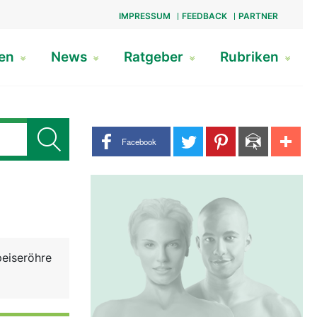
IMPRESSUM
FEEDBACK
PARTNER
gen
News
Ratgeber
Rubriken
Share buttons
Facebook
peiseröhre