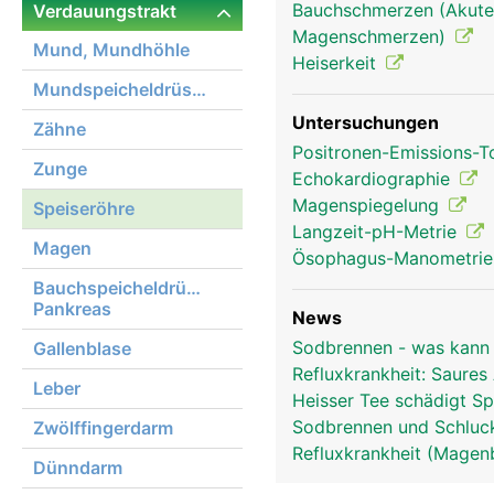
Bauchschmerzen (Akute
Verdauungstrakt
Magenschmerzen)
Mund, Mundhöhle
Heiserkeit
Mundspeicheldrüsen
Untersuchungen
Zähne
Positronen-Emissions-
Zunge
Echokardiographie
Magenspiegelung
Speiseröhre
Langzeit-pH-Metrie
Magen
Ösophagus-Manometri
Bauchspeicheldrüse,
Pankreas
News
Sodbrennen - was kann
Gallenblase
Refluxkrankheit: Saure
Leber
Heisser Tee schädigt Sp
Sodbrennen und Schluck
Zwölffingerdarm
Refluxkrankheit (Magenb
Dünndarm