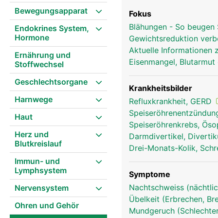
Bewegungsapparat
Fokus
Blähungen - So beugen 
Endokrines System,
Hormone
Gewichtsreduktion ver
Aktuelle Informationen
Ernährung und
Eisenmangel, Blutarmut 
Stoffwechsel
Geschlechtsorgane
Krankheitsbilder
Harnwege
Refluxkrankheit, GERD
Speiseröhrenentzündung
Haut
Speiseröhrenkrebs, Ös
Herz und
Darmdivertikel, Divertik
Blutkreislauf
Drei-Monats-Kolik, Sch
Immun- und
Lymphsystem
Symptome
Nachtschweiss (nächtlic
Nervensystem
Übelkeit (Erbrechen, Br
Ohren und Gehör
Mundgeruch (Schlechter 