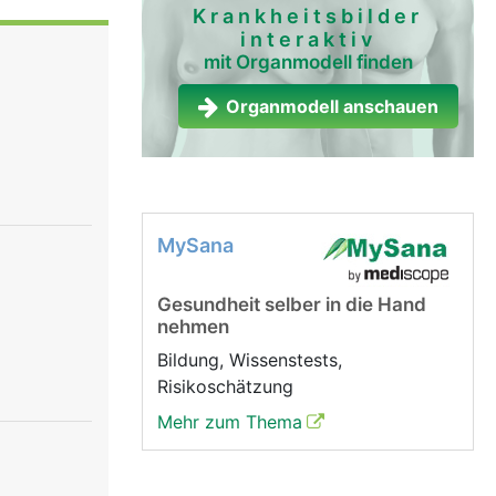
izellen
Krankheitsbilder
interaktiv
g befinden
mit Organmodell finden
r Wand der
ter stossen
Organmodell anschauen
t wird.
MySana
Gesundheit selber in die Hand
nehmen
Bildung, Wissenstests,
Risikoschätzung
Mehr zum Thema