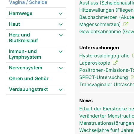
Vagina / Scheide
Ausfluss (Scheidenausflu
Hitzewallungen (Fliege
Harnwege
Bauchschmerzen (Akute
Haut
Magenschmerzen)
Eierstocke Frau
Gewichtsabnahme (Gewi
Herz und
Blutkreislauf
Untersuchungen
Immun- und
Hysterosalpingografie
Lymphsystem
Laparoskopie
Nervensystem
Positronen-Emissions-
SPECT-Untersuchung
Ohren und Gehör
Transvaginaler Ultrasch
Verdauungstrakt
News
Erhalt der Eierstöcke b
Veränderter Menstruat
Menstruationsstörungen
Wechseljahre fünf Jahr