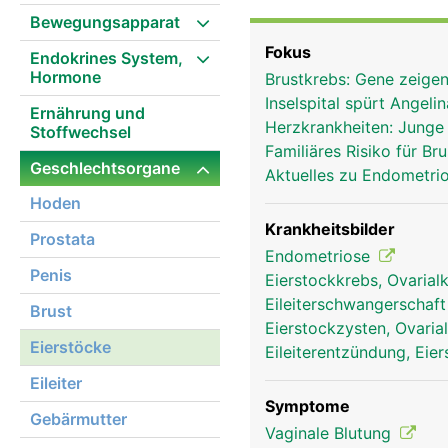
Eizellen geboren - etwa e
Bewegungsapparat
entwickelt sich im Verl
Fokus
Endokrines System,
sich die Eizellen in Hohl
Hormone
Brustkrebs: Gene zeigen
Eierstöcke liegen. Jeder
Inselspital spürt Angeli
die Eierstöcke jeden Mo
Ernährung und
Herzkrankheiten: Junge
Stoffwechsel
Familiäres Risiko für B
Geschlechtsorgane
Aktuelles zu Endometri
Hoden
Krankheitsbilder
Prostata
Endometriose
Penis
Eierstockkrebs, Ovaria
Eileiterschwangerschaf
Brust
Eierstockzysten, Ovaria
Eierstöcke
Eileiterentzündung, Eie
Eileiter
Symptome
Gebärmutter
Vaginale Blutung