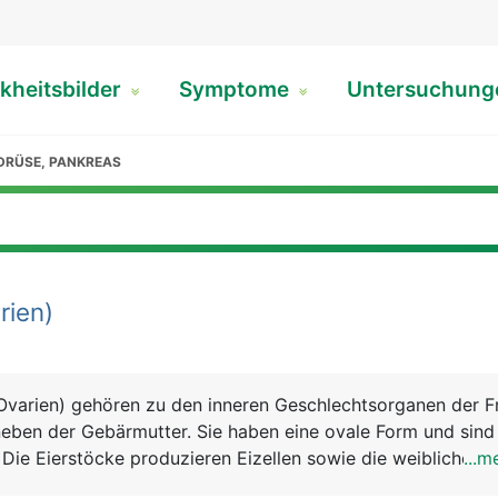
kheitsbilder
Symptome
Untersuchun
DRÜSE, PANKREAS
rien)
(Ovarien) gehören zu den inneren Geschlechtsorganen der F
 neben der Gebärmutter. Sie haben eine ovale Form und sin
. Die Eierstöcke produzieren Eizellen sowie die weiblichen
...m
 und Gestagen. Eine Frau wird bereits mit dem gesamten 