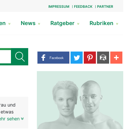
IMPRESSUM
FEEDBACK
PARTNER
gen
News
Ratgeber
Rubriken
Share buttons
Facebook
rau und
d etwas
ehr sehen
Bestand an