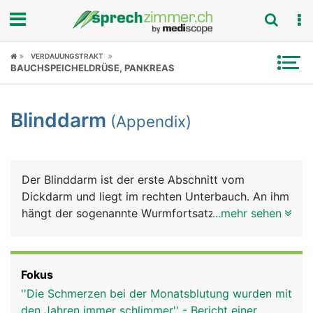
Fokus
VERDAUUNGSTRAKT
BAUCHSPEICHELDRÜSE, PANKREAS
Krankheitsbilder
Blinddarm
(Appendix)
Symptome
Untersuchungen
Der Blinddarm ist der erste Abschnitt vom
News
Dickdarm und liegt im rechten Unterbauch. An ihm
hängt der sogenannte Wurmfortsatz, der
...mehr sehen
Ratgeber
Appendix. Die Funktion von Blinddarm und
Appendix ist nicht genau bekannt. Sie scheinen
Rubriken
aber eine Bedeutung für das Immunsystem zu
Fokus
haben, da dort sehr viele Abwehrzellen
''Die Schmerzen bei der Monatsblutung wurden mit
(Lymphozyten) im Gewebe zu finden sind.
den Jahren immer schlimmer'' - Bericht einer