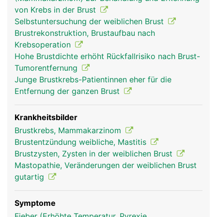
weiblichen Geschlechtsorganen (Östrogen,
von Krebs in der Brust
Gestagen). Das äussere Erscheinungsbild der
Selbstuntersuchung der weiblichen Brust
Brüste - Grösse, Form, Brustwarzen und
Brustrekonstruktion, Brustaufbau nach
Brustwarzenvorhof - ist von Frau zu Frau
Krebsoperation
verschieden. Die Hauptfunktion der weiblichen
Hohe Brustdichte erhöht Rückfallrisiko nach Brust-
Brust ist die Produktion der Muttermilch zur
Tumorentfernung
Ernährung eines Säuglings in den ersten
Junge Brustkrebs-Patientinnen eher für die
Lebensmonaten. Unter dem Einfluss der
Entfernung der ganzen Brust
Geschlechtshormone vergrössern sich die Brüste
in der Schwangerschaft und beginnen kurz nach
der Entbindung mit der Milchproduktion, was
Krankheitsbilder
durch das Hormon Prolaktin aus der
Brustkrebs, Mammakarzinom
Hirnanhangsdrüse in Gang gesetzt wird. Die Milch
Brustentzündung weibliche, Mastitis
enthält nicht nur die optimale Mischung aus
Brustzysten, Zysten in der weiblichen Brust
Nährstoffen sondern auch wichtige Antikörper der
Mastopathie, Veränderungen der weiblichen Brust
Mutter, die das Neugeborene vor Infektionen
gutartig
schützen. Auch während jedem
Menstruationszyklus kommt es zu einem
Symptome
Anschwellen der Brüste als Vorbereitung auf eine
Fieber (Erhöhte Temperatur, Pyrexie,