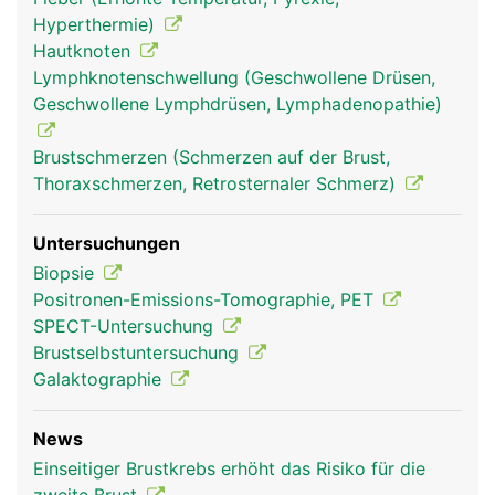
anstehende Schwangerschaft, die sich mit Beginn
Hyperthermie)
der Monatsblutung wieder zurückbildet. Die Brüste
Hautknoten
werden ausserdem durchzogen von Blutgefässen
Lymphknotenschwellung (Geschwollene Drüsen,
zur Versorgung mit Nährstoffen und Hormonen
Geschwollene Lymphdrüsen, Lymphadenopathie)
und von Lymphgefässen, die das Gewebewasser
(Lymphe) zu den Lymphknoten in den
Brustschmerzen (Schmerzen auf der Brust,
Achselhöhlen leiten.
Thoraxschmerzen, Retrosternaler Schmerz)
Untersuchungen
Biopsie
Positronen-Emissions-Tomographie, PET
SPECT-Untersuchung
Brustselbstuntersuchung
Galaktographie
News
Brust Frau
Einseitiger Brustkrebs erhöht das Risiko für die