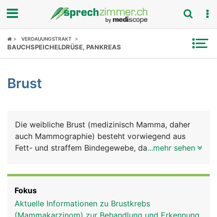
Fokus
VERDAUUNGSTRAKT
BAUCHSPEICHELDRÜSE, PANKREAS
Krankheitsbilder
Brust
Symptome
Untersuchungen
Die weibliche Brust (medizinisch Mamma, daher
News
auch Mammographie) besteht vorwiegend aus
Fett- und straffem Bindegewebe, das wesentlich
...mehr sehen
Ratgeber
ihre Form und Grösse bestimmt. Darin eingebettet
liegt das Michdrüsensystem mit bis zu 20
Rubriken
Milchdrüsenlappen, deren Milchgänge in der
Fokus
Brustwarze münden. Die Brüste wachsen mit
Aktuelle Informationen zu Brustkrebs
Beginn der Geschlechtsreife, gesteuert von den
(Mammakarzinom) zur Behandlung und Erkennung