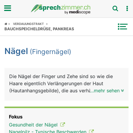
Fokus
VERDAUUNGSTRAKT
BAUCHSPEICHELDRÜSE, PANKREAS
Krankheitsbilder
Nägel
(Fingernägel)
Symptome
Untersuchungen
Die Nägel der Finger und Zehe sind so wie die
News
Haare eigentlich Verlängerungen der Haut
(Hautanhangsgebilde), die aus verhärteten
...mehr sehen
Ratgeber
Hautzellen und Keratin bestehen. Keratin verleiht
ihnen ihre enorme Festigkeit. Das Wachstum der
Rubriken
Nägel erfolgt an der Nagelwurzel, die in der Haut
Fokus
verankert ist. Von dort aus schiebt sich die
Gesundheit der Nägel
Nagelplatte auf dem Nagelbett nach vorne. Das
Nagelpilz - Typische Beschwerden