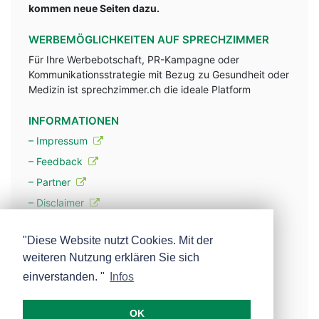
kommen neue Seiten dazu.
WERBEMÖGLICHKEITEN AUF SPRECHZIMMER
Für Ihre Werbebotschaft, PR-Kampagne oder
Kommunikationsstrategie mit Bezug zu Gesundheit oder
Medizin ist sprechzimmer.ch die ideale Platform
INFORMATIONEN
– Impressum
– Feedback
– Partner
– Disclaimer
– Datenschutzerklärung / Privacy Policy
"Diese Website nutzt Cookies. Mit der
weiteren Nutzung erklären Sie sich
– Werbung
einverstanden. "
Infos
– Mehr über unsere Experten
OK