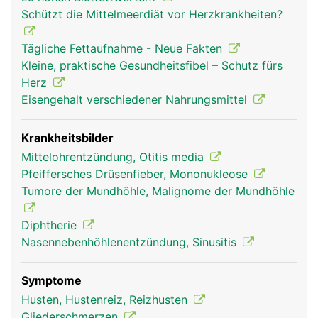
Rachenmandeln (Polypen), die im hinteren
Schützt die Mittelmeerdiät vor Herzkrankheiten?
Nasenhöhlenbereich liegen. Auch sie unterstützen
die Abwehrkräfte. Bei Kindern sind sie noch
Tägliche Fettaufnahme - Neue Fakten
grösser, später schrumpfen sie.
Kleine, praktische Gesundheitsfibel – Schutz fürs
Herz
Eisengehalt verschiedener Nahrungsmittel
Krankheitsbilder
Mittelohrentzündung, Otitis media
Pfeiffersches Drüsenfieber, Mononukleose
Tumore der Mundhöhle, Malignome der Mundhöhle
Diphtherie
Nasennebenhöhlenentzündung, Sinusitis
Symptome
Husten, Hustenreiz, Reizhusten
Gliederschmerzen