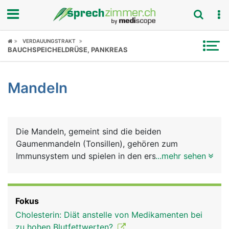
Fokus
VERDAUUNGSTRAKT
BAUCHSPEICHELDRÜSE, PANKREAS
Krankheitsbilder
Mandeln
Symptome
Untersuchungen
Die Mandeln, gemeint sind die beiden
News
Gaumenmandeln (Tonsillen), gehören zum
Immunsystem und spielen in den ersten
...mehr sehen
Ratgeber
Lebensjahren eine wichtige Rolle bei der
Entwicklung der körpereigenen Infektabwehr. Sie
Rubriken
liegen beidseits im hinteren Mundbereich,
Fokus
eingebettet in der Rachenschleimhaut. Ausser den
Cholesterin: Diät anstelle von Medikamenten bei
Gaumenmandeln gibt es noch die beiden
zu hohen Blutfettwerten?