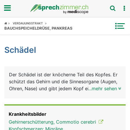
Fokus
VERDAUUNGSTRAKT
BAUCHSPEICHELDRÜSE, PANKREAS
Krankheitsbilder
Schädel
Symptome
Untersuchungen
Der Schädel ist der knöcherne Teil des Kopfes. Er
News
schützt das Gehirn und die Sinnesorgane (Augen,
Ohren, Nase) und gibt jedem Kopf eine
...mehr sehen
Ratgeber
charakteristische Form. Der Schädel kann in den
Hirnschädel mit den Knochen Stirnbein,
Rubriken
Scheitelbein, Schläfenbein, Hinterhauptbein und
Krankheitsbilder
Keilbein sowie in den Gesichtsschädel mit 2
Gehirnerschütterung, Commotio cerebri
grossen Knochen, dem Oberkiefer und Unterkiefer
Kopfschmerzen: Migräne,