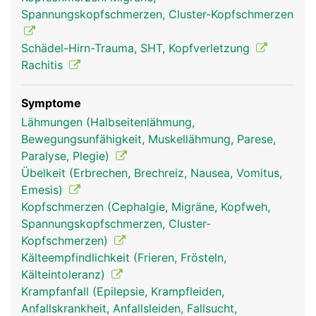
und weiteren kleinen Knochen wie Tränenbein oder
Spannungskopfschmerzen, Cluster-Kopfschmerzen
Nasenbein unterteilt werden.
Schädel-Hirn-Trauma, SHT, Kopfverletzung
Rachitis
Symptome
Lähmungen (Halbseitenlähmung,
Bewegungsunfähigkeit, Muskellähmung, Parese,
Paralyse, Plegie)
Übelkeit (Erbrechen, Brechreiz, Nausea, Vomitus,
Emesis)
Schädel Frau
Schädel Mann
Kopfschmerzen (Cephalgie, Migräne, Kopfweh,
Spannungskopfschmerzen, Cluster-
Kopfschmerzen)
Kälteempfindlichkeit (Frieren, Frösteln,
Kälteintoleranz)
Krampfanfall (Epilepsie, Krampfleiden,
Anfallskrankheit, Anfallsleiden, Fallsucht,