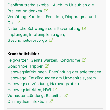
füllen. Dadurch wird der Penis grösser und steif
Gebärmutterhalskrebs - Auch im Urlaub an die
(Erektion). Die beiden grösseren Schwellkörper
Prävention denken
liegen nebeneinander, der dritte Schwellkörper
Verhütung: Kondom, Femidom, Diaphragma und
fügt sich von der Unterseite her an, in ihm verläuft
Co.
auch die Harnröhre.
Natürliche Schwangerschaftsverhütung
Impfungen, Impfempfehlungen,
Gesundheitsvorsorge
Krankheitsbilder
Feigwarzen, Genitalwarzen, Kondylome
Gonorrhoe, Tripper
Harnwegsinfektionen, Entzündung der ableitenden
Harnwege, Entzündungen am Urogenitalsystem,
Harnwegsentzündung, Harnwegsinfekt,
Harnwegsinfekten, HWI
Vorhautentzündung, Balanitis
Chlamydien Infektion