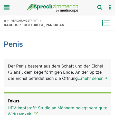
Fokus
VERDAUUNGSTRAKT
BAUCHSPEICHELDRÜSE, PANKREAS
Krankheitsbilder
Penis
Symptome
Untersuchungen
Der Penis besteht aus dem Schaft und der Eichel
News
(Glans), dem kegelförmigen Ende. An der Spitze
der Eichel befindet sich die Öffnung der
...mehr sehen
Ratgeber
Harnröhre. Die Basis der Eichel bildet einen
ringförmigen Wulst, an dem die Vorhaut ansetzt,
Rubriken
die die Eichel schützend bedeckt. Das Innere des
Fokus
Penis wird von 3 schwammartigen Schwellkörpern
HPV-Impfstoff: Studie an Männern belegt sehr gute
gebildet, die sich bei sexueller Erregung mit Blut
Wirksamkeit