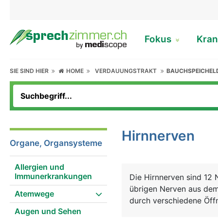
Fokus
Kran
SIE SIND HIER
HOME
VERDAUUNGSTRAKT
BAUCHSPEICHEL
Hirnnerven
Organe, Organsysteme
Allergien und
Immunerkrankungen
Die Hirnnerven sind 12 N
übrigen Nerven aus dem
Atemwege
durch verschiedene Öffn
Augen und Sehen
in den Bauchraum, alle 