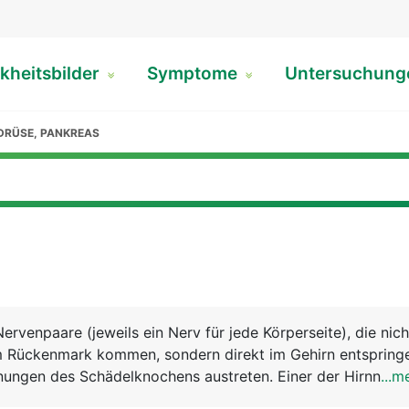
kheitsbilder
Symptome
Untersuchun
DRÜSE, PANKREAS
ervenpaare (jeweils ein Nerv für jede Körperseite), die nich
 Rückenmark kommen, sondern direkt im Gehirn entspring
ungen des Schädelknochens austreten. Einer der Hirnnerve
...m
anderen versorgen den Kopf und die Halsregion. Die 12 Hir