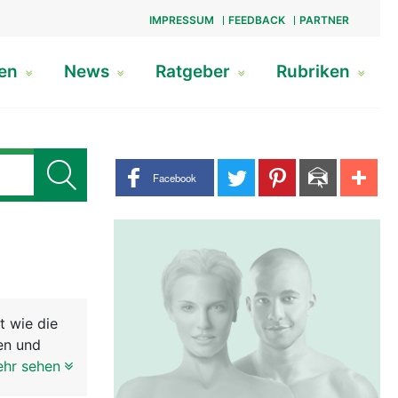
IMPRESSUM
FEEDBACK
PARTNER
gen
News
Ratgeber
Rubriken
Share buttons
Facebook
t wie die
en und
n zieht bis
ehr sehen
nnerven