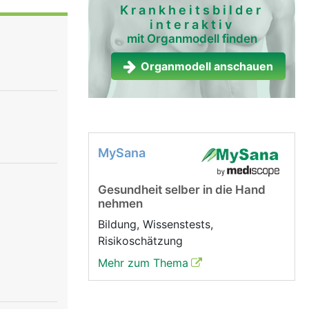
Krankheitsbilder
interaktiv
 Die
mit Organmodell finden
v ist der
en
Organmodell anschauen
teuert die
Hirnnerv
, der für
it dem 10.
MySana
einflusst
und damit
Gesundheit selber in die Hand
n. Der 11.
nehmen
 12.
Bildung, Wissenstests,
Risikoschätzung
Mehr zum Thema