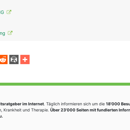
ENG
ung
Hirnnerven Mann
sratgeber im Internet
. Täglich informieren sich um die
18'000 Bes
, Krankheit und Therapie.
Über 23'000 Seiten mit fundlerten Info
u.