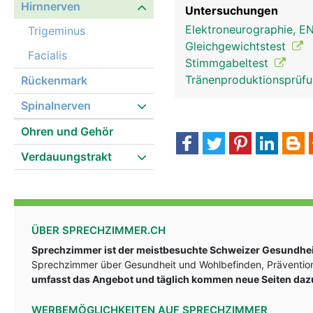
Hirnnerven
Untersuchungen
Elektroneurographie, 
Trigeminus
Gleichgewichtstest
Facialis
Stimmgabeltest
Tränenproduktionsprüf
Rückenmark
Spinalnerven
Ohren und Gehör
Verdauungstrakt
Hirnnerven Frau
ÜBER SPRECHZIMMER.CH
Sprechzimmer ist der meistbesuchte Schweizer Gesundheit
Sprechzimmer über Gesundheit und Wohlbefinden, Prävention
umfasst das Angebot und täglich kommen neue Seiten daz
WERBEMÖGLICHKEITEN AUF SPRECHZIMMER