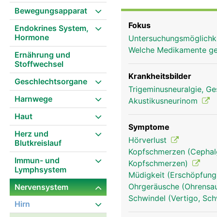
haben folgende Funktionen: Der 1. Hirnnerv ist der Riechnerv für den Geru
Bewegungsapparat
Hirnnerv ist der Sehnerv
Fokus
Endokrines System,
Hirnnerven 3, 4 und 6 s
Hormone
Untersuchungsmöglichk
Drillingsnerv (Trigeminu
Welche Medikamente g
Oberkieferast aufteilt. 
Ernährung und
Stoffwechsel
Kaumuskulatur. Der 7. Hi
Geschmacksempfinden de
Krankheitsbilder
Geschlechtsorgane
ist der Hör- und Gleich
Trigeminusneuralgie, Ge
Harnwege
das Geschmacksempfinde
Akustikusneurinom
Hirnnerv den Gaumen und
Haut
die Herzfunktion und di
Symptome
Herz und
die Tonbildung und zus
Hörverlust
Blutkreislauf
Hirnnerv ist der Schult
Kopfschmerzen (Cephalg
Hirnnerv bewegt die Zu
Immun- und
Kopfschmerzen)
Lymphsystem
Müdigkeit (Erschöpfung
Ohrgeräusche (Ohrensau
Nervensystem
Schwindel (Vertigo, Sch
Hirn