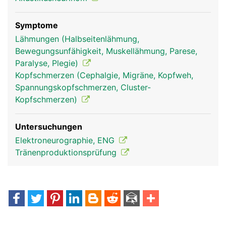
Symptome
Lähmungen (Halbseitenlähmung,
Bewegungsunfähigkeit, Muskellähmung, Parese,
Paralyse, Plegie)
Kopfschmerzen (Cephalgie, Migräne, Kopfweh,
Spannungskopfschmerzen, Cluster-
Facialis Frau
Facialis Mann
Kopfschmerzen)
Untersuchungen
Elektroneurographie, ENG
Tränenproduktionsprüfung