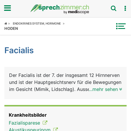
Fokus
ENDOKRINES SYSTEM, HORMONE
HODEN
Krankheitsbilder
Facialis
Symptome
Untersuchungen
Der Facialis ist der 7. der insgesamt 12 Hirnnerven
News
und ist der Hauptgesichtsnerv für die Bewegungen
im Gesicht (Mimik, Lidschlag). Ausserdem steuert
...mehr sehen
Ratgeber
er die Tränen- und Speichelproduktion und leitet
das Geschmacksempfinden der vorderen zwei
Rubriken
Drittel der Zunge zum Hirn.
Krankheitsbilder
Fazialisparese
Akustikusneurinom