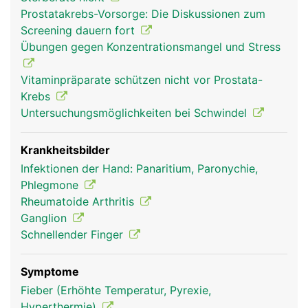
über Sehen und Bänder der Hand- und
Prostatakrebs-Vorsorge: Die Diskussionen zum
Unterarmmuskeln. Nur der Daumen hat einen
Screening dauern fort
eigenen Muskel, den Daumenballen, der ihm einen
Übungen gegen Konzentrationsmangel und Stress
grösseren Bewegungsumfang verleiht. Die
Hauptfunktionen der Finger sind Greifen, Tasten
Vitaminpräparate schützen nicht vor Prostata-
und Fühlen.
Krebs
Untersuchungsmöglichkeiten bei Schwindel
Krankheitsbilder
Infektionen der Hand: Panaritium, Paronychie,
Phlegmone
Rheumatoide Arthritis
Ganglion
Schnellender Finger
Finger Frau
Finger Mann
Symptome
Fieber (Erhöhte Temperatur, Pyrexie,
Hyperthermie)