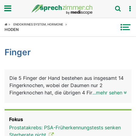
Fokus
ENDOKRINES SYSTEM, HORMONE
HODEN
Krankheitsbilder
Finger
Symptome
Untersuchungen
Die 5 Finger der Hand bestehen aus insgesamt 14
News
Fingerknochen, wobei der Daumen nur 2
Fingerknochen hat, die übrigen 4 Finger haben
...mehr sehen
Ratgeber
jeweils 3. Die Fingerknochen bilden die Grund-,
Mittel- und Endglieder der Finger (beim Daumen
Rubriken
nur Grund- und Endglied), die durch Fingergelenke
Fokus
verbunden sind. Die Endglieder der Finger tragen
Prostatakrebs: PSA-Früherkennungstests senken
die Fingernägel. Die Bewegung der Finger erfolgt
Sterberate nicht