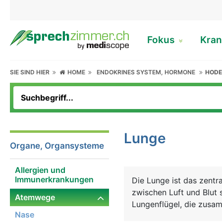
Fokus
Kran
SIE SIND HIER
HOME
ENDOKRINES SYSTEM, HORMONE
HOD
Lunge
Organe, Organsysteme
Allergien und
Immunerkrankungen
Die Lunge ist das zentr
zwischen Luft und Blut 
Atemwege
Lungenflügel, die zusa
Nase
Luftröhre, der Speiserö