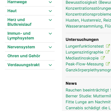
Harnwege
Bewusstlosigkeit (Bewu
Konzentrationsstörunge
Haut
Konzentrationsprobleme,
Herz und
Husten, Hustenreiz, Re
Blutkreislauf
Wasseransammlung, Flü
Immun- und
Lymphsystem
Untersuchungen
Lungenfunktionstest
Nervensystem
Lungenszintigraphie
Ohren und Gehör
Mediastinoskopie
Lunge Frau
Peak-Flow-Messung
Verdauungstrakt
Ganzkörperplethysmog
News
Rauchen beeinträchtigt 
Berner Studie: Muttermil
Fitte Lunge am Nachmi
Cannabis schädigt die