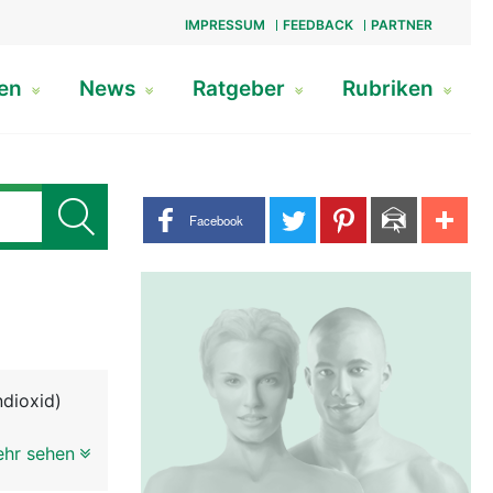
IMPRESSUM
FEEDBACK
PARTNER
gen
News
Ratgeber
Rubriken
Share buttons
Facebook
ndioxid)
venen), der
ehr sehen
hützt