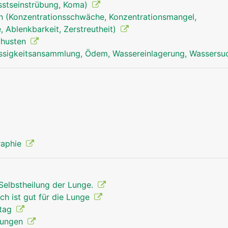
sstseinstrübung, Koma)
n (Konzentrationsschwäche, Konzentrationsmangel,
 Ablenkbarkeit, Zerstreutheit)
izhusten
ssigkeitsansammlung, Ödem, Wassereinlagerung, Wassersu
Lunge Mann
raphie
Selbstheilung der Lunge.
ch ist gut für die Lunge
ttag
 Lungen