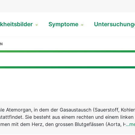
kheitsbilder
Symptome
Untersuchun
EN
ale Atemorgan, in dem der Gasaustausch (Sauerstoff, Kohle
stattfindet. Sie besteht aus einem rechten und einem linken
mmen mit dem Herz, den grossen Blutgefässen (Aorta, Hohl
...m
hre und verschiedene Nerven in der Brusthöhle liegen. Gesc