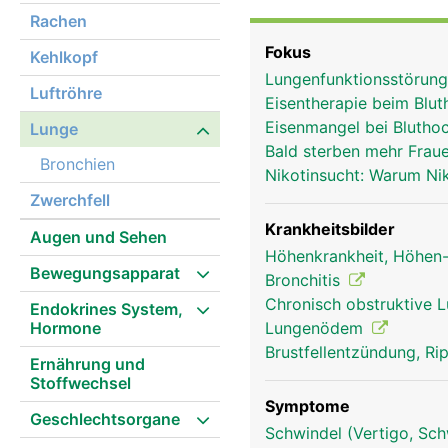
werden die Strukturen v
Rachen
Lungenflügel besitzt dr
Fokus
Kehlkopf
Hauptanteil der Lunge 
Lungenfunktionsstörunge
Lungenbläschen sowie d
Luftröhre
Eisentherapie beim Blu
Lungenflügel sitzen dem
Eisenmangel bei Blutho
Lunge
und die Lunge beim Ein
Bald sterben mehr Frau
12-15-mal pro Minute e
Bronchien
Nikotinsucht: Warum Ni
Atemzentrum, das im ver
Zwerchfell
Lungenflügel werden von
überzieht die Lunge (Lu
Krankheitsbilder
Augen und Sehen
(Brustfell). Der feine S
Höhenkrankheit, Höhe
Bewegungsapparat
sich die Lunge beim At
Bronchitis
Chronisch obstruktive 
Endokrines System,
Hormone
Lungenödem
Brustfellentzündung, Ri
Ernährung und
Stoffwechsel
Symptome
Geschlechtsorgane
Schwindel (Vertigo, Sch