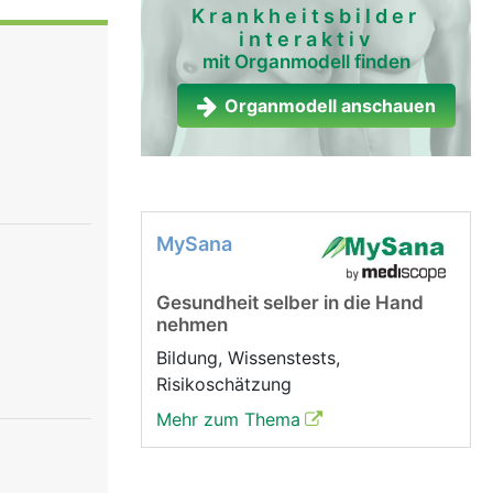
 Der rechte
Krankheitsbilder
interaktiv
t. Den
mit Organmodell finden
n
. Beide
Organmodell anschauen
nten wölbt
et in Ruhe
rd vom
ie
ere Hülle
MySana
ustwand
t, sodass
Gesundheit selber in die Hand
nehmen
Bildung, Wissenstests,
Risikoschätzung
Mehr zum Thema