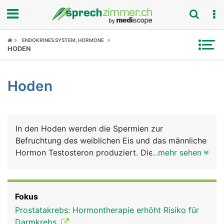
Fokus
ENDOKRINES SYSTEM, HORMONE
HODEN
Krankheitsbilder
Hoden
Symptome
Untersuchungen
In den Hoden werden die Spermien zur
News
Befruchtung des weiblichen Eis und das männliche
Hormon Testosteron produziert. Die Hoden liegen
...mehr sehen
Ratgeber
vor Wärme und Kälte gut geschützt im Hodensack.
Rubriken
Fokus
Prostatakrebs: Hormontherapie erhöht Risiko für
Darmkrebs