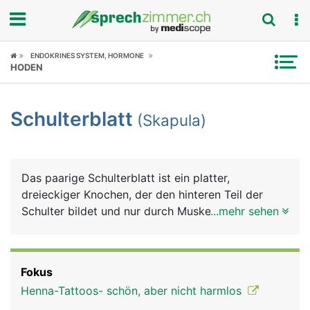
Fokus
ENDOKRINES SYSTEM, HORMONE
HODEN
Krankheitsbilder
Schulterblatt
(Skapula)
Symptome
Untersuchungen
Das paarige Schulterblatt ist ein platter,
News
dreieckiger Knochen, der den hinteren Teil der
Schulter bildet und nur durch Muskeln mit der
...mehr sehen
Ratgeber
Wirbelsäule verbunden ist. Am seitlichen Rand
bildet das Schulterblatt die Gelenkpfanne für das
Rubriken
Schultergelenk, in der sich der Kopf des
Fokus
Oberarmknochens bewegt. Auch das Schlüsselbein
Henna-Tattoos- schön, aber nicht harmlos
ist seitlich mit dem Schulterblatt gelenkig