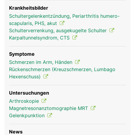
verbunden. Über die Schulterblätter sind die Arme
mit dem Rumpf verbunden. Ausserdem dient es als
Krankheitsbilder
Befestigungsanker für die Rückenmuskulatur
Schultergelenkentzündung, Periarthritis humero-
scapularis, PHS, akut
Schulterverrenkung, ausgekugelte Schulter
Karpaltunnelsyndrom, CTS
Symptome
Schmerzen im Arm, Händen
Rückenschmerzen (Kreuzschmerzen, Lumbago
Hexenschuss)
Schulterblatt Frau
Schulterblatt Mann
Untersuchungen
Arthroskopie
Magnetresonanztomographie MRT
Gelenkpunktion
News