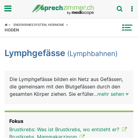
Fokus
ENDOKRINES SYSTEM, HORMONE
HODEN
Krankheitsbilder
Lymphgefässe
(Lymphbahnen)
Symptome
Untersuchungen
Die Lymphgefässe bilden ein Netz aus Gefässen,
News
die gemeinsam mit den Blutgefässen durch den
gesamten Körper ziehen. Sie erfüllen drei wichtige
...mehr sehen
Ratgeber
Aufgaben: Rücktransport der Lymphflüssigkeit
(Lymphe) aus den Körpergeweben, Transport der
Rubriken
Nahrungsfette und sie sind ein Teil des
Fokus
Immunsystems. Die Lymphe ist das
Brustkrebs: Was ist Brustkrebs, wo entsteht er?
Gewebewasser, das aus den feinsten Blutgefässen
Brustkrebs, Mammakarzinom