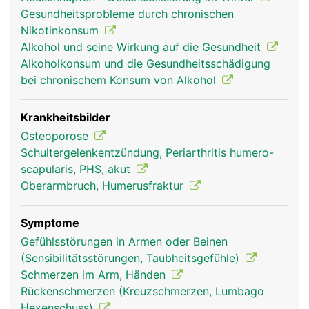
die den Unterarm beugen und strecken.
Gesundheitsprobleme durch chronischen
Nikotinkonsum
Alkohol und seine Wirkung auf die Gesundheit
Alkoholkonsum und die Gesundheitsschädigung
bei chronischem Konsum von Alkohol
Krankheitsbilder
Osteoporose
Schultergelenkentzündung, Periarthritis humero-
scapularis, PHS, akut
Humerus Frau
Humerus Mann
Oberarmbruch, Humerusfraktur
Symptome
Gefühlsstörungen in Armen oder Beinen
(Sensibilitätsstörungen, Taubheitsgefühle)
Schmerzen im Arm, Händen
Rückenschmerzen (Kreuzschmerzen, Lumbago
Hexenschuss)