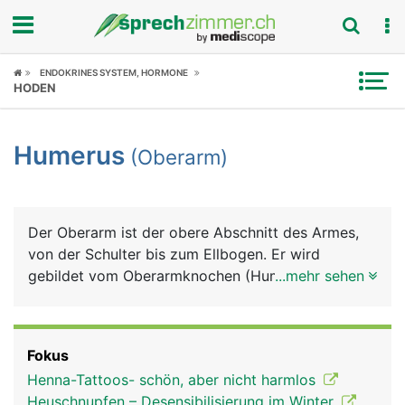
Fokus
ENDOKRINES SYSTEM, HORMONE
HODEN
Krankheitsbilder
Humerus
(Oberarm)
Symptome
Untersuchungen
Der Oberarm ist der obere Abschnitt des Armes,
News
von der Schulter bis zum Ellbogen. Er wird
gebildet vom Oberarmknochen (Humerus), der von
...mehr sehen
Ratgeber
Muskeln, Blutgefässen und Nerven umgeben ist.
Die meisten Oberarmmuskeln ziehen vom
Rubriken
Schulterblatt kommend über den Oberarm zum
Fokus
Unterarm. Die wichtigsten sind der Bizeps auf der
Henna-Tattoos- schön, aber nicht harmlos
Vorderseite und der Trizeps auf der Hinterseite,
Heuschnupfen – Desensibilisierung im Winter