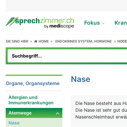
Fokus
Kran
SIE SIND HIER
HOME
ENDOKRINES SYSTEM, HORMONE
HOD
Nase
Organe, Organsysteme
Allergien und
Immunerkrankungen
Die Nase besteht aus Ha
Die Nase ist sehr gut du
Atemwege
Nasenschleimhaut erwär
Nase
Feuchtigkeit zurückgew