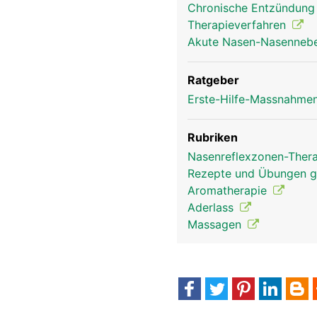
Chronische Entzündung 
Therapieverfahren
Akute Nasen-Nasenneben
Nase Mann
Ratgeber
Erste-Hilfe-Massnahmen
Rubriken
Nasenreflexzonen-Ther
Rezepte und Übungen 
Aromatherapie
Aderlass
Massagen