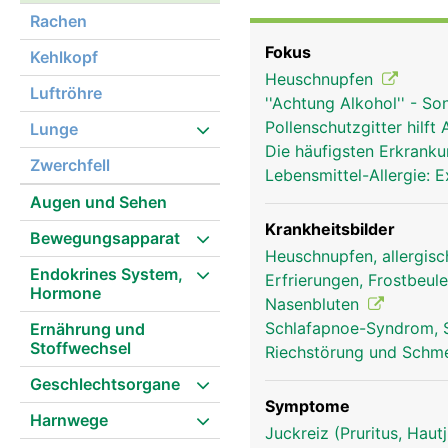
Nasenloch geatmet währ
Rachen
Niessreflex schützen be
Fokus
Kehlkopf
über 10 Millionen Riech
Heuschnupfen
Verbindung der Nase mi
Luftröhre
''Achtung Alkohol'' - S
Stimmbildung aus.
Pollenschutzgitter hilft 
Lunge
Die häufigsten Erkran
Zwerchfell
Lebensmittel-Allergie:
Augen und Sehen
Krankheitsbilder
Bewegungsapparat
Heuschnupfen, allergisc
Endokrines System,
Erfrierungen, Frostbeul
Hormone
Nasenbluten
Schlafapnoe-Syndrom,
Ernährung und
Stoffwechsel
Riechstörung und Schm
Geschlechtsorgane
Symptome
Harnwege
Juckreiz (Pruritus, Hau