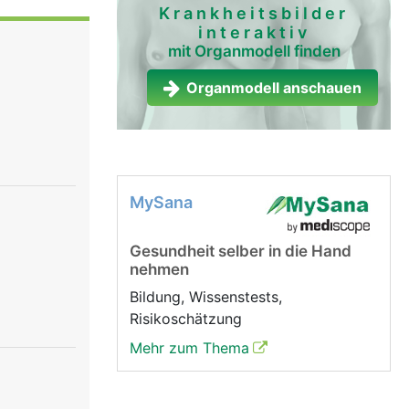
nd der
Krankheitsbilder
interaktiv
teht aus
mit Organmodell finden
. Über die
n bei der
Organmodell anschauen
MySana
Gesundheit selber in die Hand
nehmen
Bildung, Wissenstests,
Risikoschätzung
Mehr zum Thema