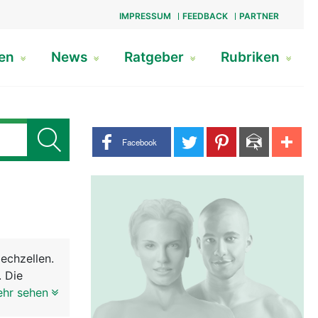
IMPRESSUM
FEEDBACK
PARTNER
gen
News
Ratgeber
Rubriken
Share buttons
Facebook
echzellen.
. Die
 wird
ehr sehen
ein