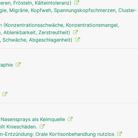
ieren, Frösteln, Kälteintoleranz)
ie, Migräne, Kopfweh, Spannungskopfschmerzen, Cluster-
n (Konzentrationsschwäche, Konzentrationsmangel,
Nase Mann
Nase Frau
 Ablenkbarkeit, Zerstreutheit)
, Schwäche, Abgeschlagenheit)
raphie
e
 Nasensprays als Keimquelle
ilt Knieschäden.
n-Entzündung: Orale Kortisonbehandlung nutzlos