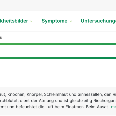
kheitsbilder
Symptome
Untersuchun
EN
ut, Knochen, Knorpel, Schleimhaut und Sinneszellen, den Ri
rchblutet, dient der Atmung und ist gleichzeitig Riechorgan
mt und befeuchtet die Luft beim Einatmen. Beim Ausatmen
...m
onnen. Meist wird abwechslungsweise (zyklisch) nur durch 