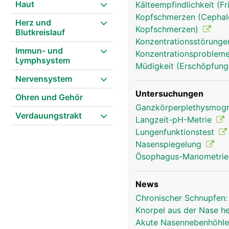
Haut
Kälteempfindlichkeit (Fr
Kopfschmerzen (Cephalg
Herz und
Kopfschmerzen)
Blutkreislauf
Konzentrationsstörunge
Nase Frau
Immun- und
Konzentrationsprobleme,
Lymphsystem
Müdigkeit (Erschöpfung
Nervensystem
Untersuchungen
Ohren und Gehör
Ganzkörperplethysmog
Verdauungstrakt
Langzeit-pH-Metrie
Lungenfunktionstest
Nasenspiegelung
Ösophagus-Manometri
News
Chronischer Schnupfen:
Knorpel aus der Nase he
Akute Nasennebenhöhle