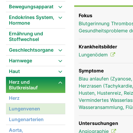
Arterien des Körperkrei
Bewegungsapparat
Fokus
Endokrines System,
Hormone
Blutgerinnung Thrombo
Gesundheitsprobleme d
Ernährung und
Stoffwechsel
Krankheitsbilder
Geschlechtsorgane
Lungenödem
Harnwege
Symptome
Haut
Blau anlaufen (Zyanose,
Herz und
Herzrasen (Tachykardie,
Blutkreislauf
Husten, Hustenreiz, Re
Herz
Vermindertes Wasserlass
Wasseransammlung, Flü
Lungenvenen
Lungenarterien
Untersuchungen
lungenvenen frau
Aorta,
Angiographie