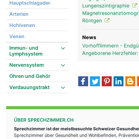
Hauptschlagader
Lungenszintigraphie
Magnetresonanztomog
Arterien
Röntgen
Hohlvenen
Venen
News
Vorhofflimmern - Endgül
Immun- und
Angeborene Herzfehler:
Lymphsystem
Nervensystem
Ohren und Gehör
Verdauungstrakt
ÜBER SPRECHZIMMER.CH
Sprechzimmer ist der meistbesuchte Schweizer Gesundheit
Sprechzimmer über Gesundheit und Wohlbefinden, Prävention