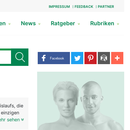
IMPRESSUM
FEEDBACK
PARTNER
gen
News
Ratgeber
Rubriken
Share buttons
Facebook
slaufs, die
 einzigen
ehr sehen
Herz in die