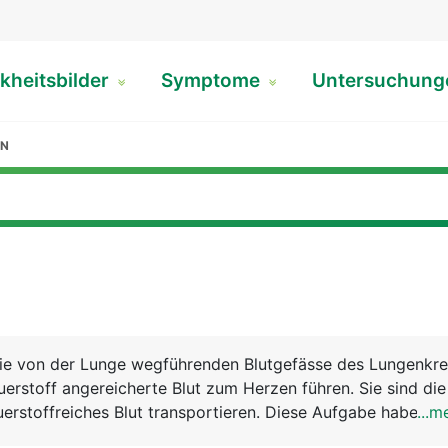
kheitsbilder
Symptome
Untersuchun
EN
ie von der Lunge wegführenden Blutgefässe des Lungenkrei
uerstoff angereicherte Blut zum Herzen führen. Sie sind die
uerstoffreiches Blut transportieren. Diese Aufgabe haben
...m
ien. Das sauerstoffreiche Blut aus der Lunge wird über das 