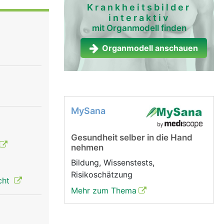
Krankheitsbilder
interaktiv
mit Organmodell finden
Organmodell anschauen
MySana
Gesundheit selber in die Hand
nehmen
Bildung, Wissenstests,
Risikoschätzung
cht
Mehr zum Thema