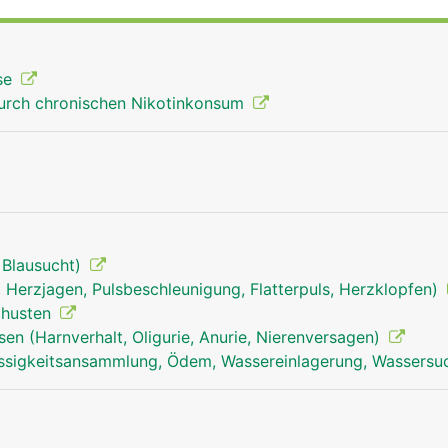
slaufs gepumpt.
se
urch chronischen Nikotinkonsum
 Blausucht)
 Herzjagen, Pulsbeschleunigung, Flatterpuls, Herzklopfen)
izhusten
en (Harnverhalt, Oligurie, Anurie, Nierenversagen)
ssigkeitsansammlung, Ödem, Wassereinlagerung, Wassersu
lungenvenen mann