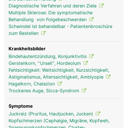
oder schliessen (Pupille) und so die Intensität des
Diagnostische Verfahren und deren Ziele
einfallenden Lichts regulieren. Die Sehrezeptoren
Multiple Sklerose: Die symptomatische
auf der Netzhaut (Retina) an der Rückfläche des
Behandlung von Folgebeschwerden
Auges wandeln das Licht in elektrische
Schwindel ist behandelbar - Patientenbroschüre
Nervensignale um, die über den Sehnerven zum
zum Bestellen
Sehzentrum im Hirn geleitet werden und dort das
Bild erzeugen, das wir sehen. Dadurch dass der
Mensch zwei Augen besitzt, die von mehreren
Krankheitsbilder
Augenmuskeln genau koordiniert werden, ist ein
Bindehautentzündung, Konjunktivitis
dreidimensionales (räumliches) Sehen möglich.
Gerstenkorn, ''Urseli'', Hordeolum
Fehlsichtigkeit: Weitsichtigkeit, Kurzsichtigkeit,
Astigmatismus, Alterssichtigkeit, Amblyopie
Hagelkorn, Chalazion
Trockenes Auge, Sicca-Syndrom
Symptome
Juckreiz (Pruritus, Hautjucken, Jucken)
Kopfschmerzen (Cephalgie, Migräne, Kopfweh,
Spannungskopfschmerzen, Cluster-