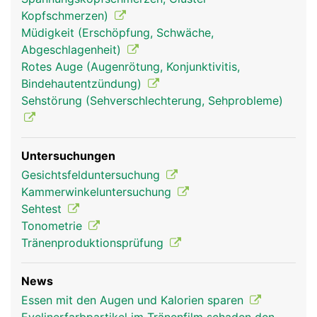
Augen und Sehen
Augen und Sehen
Kopfschmerzen)
Frau
Mann
Müdigkeit (Erschöpfung, Schwäche,
Abgeschlagenheit)
Rotes Auge (Augenrötung, Konjunktivitis,
Bindehautentzündung)
Sehstörung (Sehverschlechterung, Sehprobleme)
Untersuchungen
Gesichtsfelduntersuchung
Kammerwinkeluntersuchung
Sehtest
Tonometrie
Tränenproduktionsprüfung
News
Essen mit den Augen und Kalorien sparen