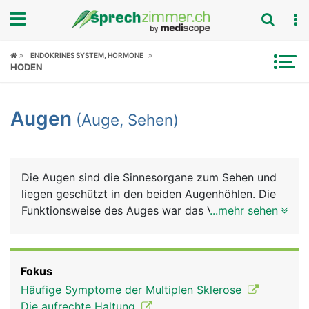
Fokus
ENDOKRINES SYSTEM, HORMONE
HODEN
Krankheitsbilder
Augen
(Auge, Sehen)
Symptome
Untersuchungen
Die Augen sind die Sinnesorgane zum Sehen und
News
liegen geschützt in den beiden Augenhöhlen. Die
Funktionsweise des Auges war das Vorbild für die
...mehr sehen
Ratgeber
Entwicklung des Fotoapparats: Eine Linse bündelt
das Licht und durch ihren unterschiedlichen
Rubriken
Krümmungsradius wird das Bild "scharf" eingestellt
Fokus
(Akkommodation). Die Regenbogenhaut (Iris), die
Häufige Symptome der Multiplen Sklerose
Blende beim Fotoapparat, kann sich weiter öffnen
Die aufrechte Haltung