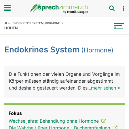
Fokus
ENDOKRINES SYSTEM, HORMONE
HODEN
Krankheitsbilder
Endokrines System
(Hormone)
Symptome
Untersuchungen
Die Funktionen der vielen Organe und Vorgänge im
News
Körper müssen ständig aufeinander abgestimmt
und deshalb gesteuert werden. Diese Steuerungen,
...mehr sehen
Ratgeber
die vom täglichen Verdauungsvorgang, über
Stoffwechselvorgänge, Schlaf, Wachstum,
Rubriken
Fortpflanzung bis hin zum psychischen Befinden
Fokus
reichen, übernehmen weit über 30 verschiedene
Wechseljahre: Behandlung ohne Hormone
Hormone (chemische Botenstoffe), die von
Die Wahrheit über Hormone - Buchempfehlung