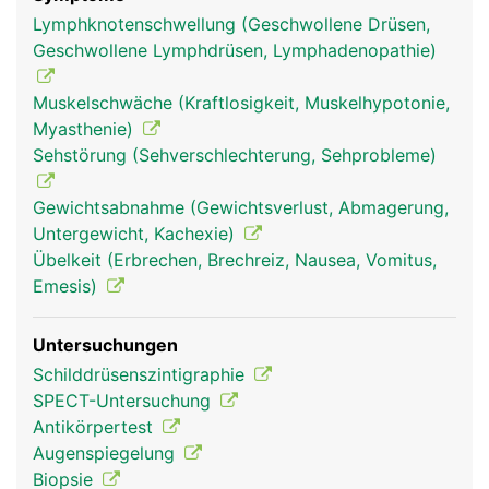
Lymphknotenschwellung (Geschwollene Drüsen,
Geschwollene Lymphdrüsen, Lymphadenopathie)
Muskelschwäche (Kraftlosigkeit, Muskelhypotonie,
Myasthenie)
Sehstörung (Sehverschlechterung, Sehprobleme)
Gewichtsabnahme (Gewichtsverlust, Abmagerung,
Endokrines-
Endokrines-
Kopf Links Frau
Untergewicht, Kachexie)
System Frau
System Mann
Übelkeit (Erbrechen, Brechreiz, Nausea, Vomitus,
Emesis)
Untersuchungen
Schilddrüsenszintigraphie
SPECT-Untersuchung
Antikörpertest
Augenspiegelung
Biopsie