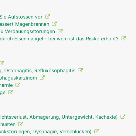
Sie Aufstossen vor
bessert Magenbrennen
 zu Verdauungsstörungen
durch Eisenmangel - bei wem ist das Risiko erhöht?
, Ösophagitis, Refluxösophagitis
ophaguskarzinom
hernie
nge
chtsverlust, Abmagerung, Untergewicht, Kachexie)
izhusten
uckstörungen, Dysphagie, Verschlucken)