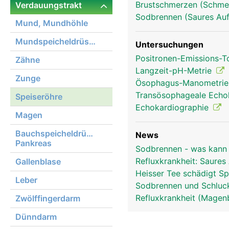
Brustschmerzen (Schmer
Verdauungstrakt
Sodbrennen (Saures Auf
Mund, Mundhöhle
Mundspeicheldrüsen
Untersuchungen
Positronen-Emissions-
Zähne
Langzeit-pH-Metrie
Zunge
Ösophagus-Manometri
Transösophageale Echo
Speiseröhre
Echokardiographie
Magen
Bauchspeicheldrüse,
News
Pankreas
Sodbrennen - was kann
Refluxkrankheit: Saure
Gallenblase
Heisser Tee schädigt Sp
Leber
Sodbrennen und Schluck
Refluxkrankheit (Magenb
Zwölffingerdarm
Dünndarm