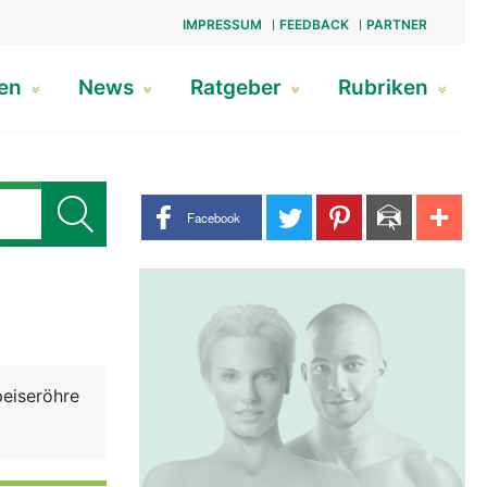
IMPRESSUM
FEEDBACK
PARTNER
gen
News
Ratgeber
Rubriken
Share buttons
Facebook
peiseröhre