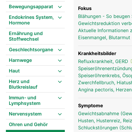
Bewegungsapparat
Fokus
Blähungen - So beugen 
Endokrines System,
Hormone
Gewichtsreduktion ver
Aktuelle Informationen
Ernährung und
Eisenmangel, Blutarmut 
Stoffwechsel
Geschlechtsorgane
Krankheitsbilder
Harnwege
Refluxkrankheit, GERD
Speiseröhrenentzündung
Haut
Speiseröhrenkrebs, Ös
Herz und
Zwerchfellbruch, Hiatus
Blutkreislauf
Angina pectoris, Herze
Immun- und
Lymphsystem
Symptome
Gewichtsabnahme (Gewi
Nervensystem
Husten, Hustenreiz, Re
Ohren und Gehör
Schluckstörungen (Schl