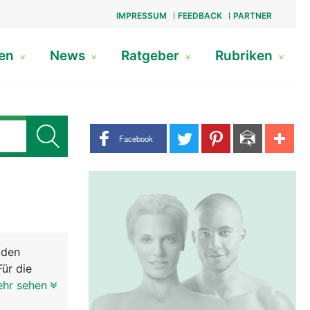
IMPRESSUM
FEEDBACK
PARTNER
gen
News
Ratgeber
Rubriken
Share buttons
Facebook
 den
ür die
, die mit
ehr sehen
ig