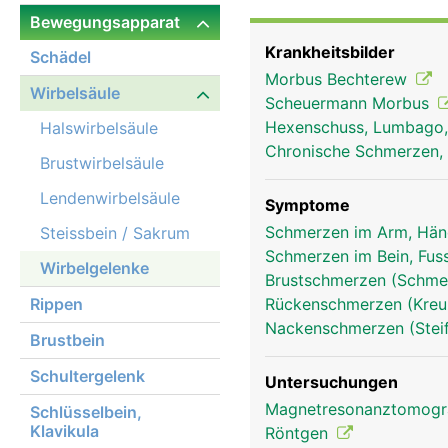
verbunden sind und so d
Bewegungsapparat
Krankheitsbilder
Schädel
Morbus Bechterew
Wirbelsäule
Scheuermann Morbus
Hexenschuss, Lumbago
Halswirbelsäule
Chronische Schmerzen, 
Brustwirbelsäule
Lendenwirbelsäule
Symptome
Schmerzen im Arm, Hä
Steissbein / Sakrum
Schmerzen im Bein, Fus
Wirbelgelenke
Brustschmerzen (Schmer
Rippen
Rückenschmerzen (Kre
Nackenschmerzen (Stei
Brustbein
Schultergelenk
Untersuchungen
Magnetresonanztomog
Schlüsselbein,
Klavikula
Röntgen
Wirbelgelenke Frau