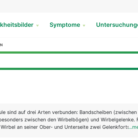
kheitsbilder
Symptome
Untersuchun
EN
ule sind auf drei Arten verbunden: Bandscheiben (zwischen
(besonders zwischen den Wirbelbögen) und Wirbelgelenke. F
 Wirbel an seiner Ober- und Unterseite zwei Gelenkfortsätze
...m
des jeweils darüber und darunter liegenden Wirbels gelenk