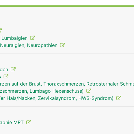
ie Beweglichkeit der Wirbelsäule ermöglichen.
, Lumbalgien
Neuralgien, Neuropathien
nden
s
zen auf der Brust, Thoraxschmerzen, Retrosternaler Schm
uzschmerzen, Lumbago Hexenschuss)
fer Hals/Nacken, Zervikalsyndrom, HWS-Syndrom)
raphie MRT
Wirbelgelenke Mann