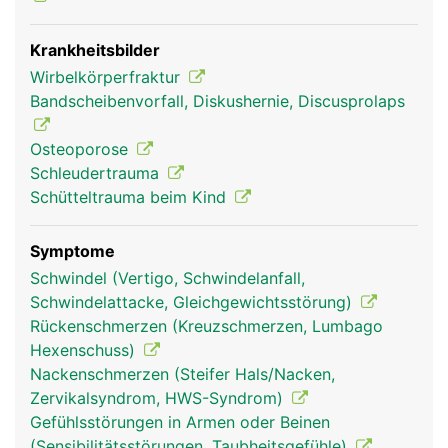
Krankheitsbilder
Wirbelkörperfraktur
Bandscheibenvorfall, Diskushernie, Discusprolaps
Halswirbelsäule
Halswirbelsäule
Frau
Mann
Osteoporose
Schleudertrauma
Schütteltrauma beim Kind
Symptome
Schwindel (Vertigo, Schwindelanfall,
Schwindelattacke, Gleichgewichtsstörung)
Rückenschmerzen (Kreuzschmerzen, Lumbago
Hexenschuss)
Nackenschmerzen (Steifer Hals/Nacken,
Zervikalsyndrom, HWS-Syndrom)
Gefühlsstörungen in Armen oder Beinen
(Sensibilitätsstörungen, Taubheitsgefühle)