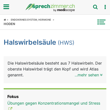
Fokus
ENDOKRINES SYSTEM, HORMONE
HODEN
Krankheitsbilder
Halswirbelsäule
(HWS)
Symptome
Untersuchungen
Die Halswirbelsäule besteht aus 7 Halswirbeln. Der
News
oberste Halswirbel trägt den Kopf und wird Atlas
genannt.
...mehr sehen
Ratgeber
Rubriken
Fokus
Übungen gegen Konzentrationsmangel und Stress