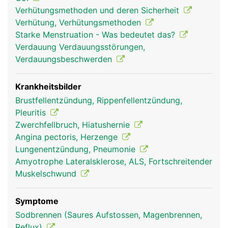
Zwerchfellatmung oder Bauchatmung. Unterstützt
Verhütungsmethoden und deren Sicherheit
wird das Zwerchfell durch die Muskeln des
Verhütung, Verhütungsmethoden
Brustkorbes und des Schultergürtels. Sie werden
Starke Menstruation - Was bedeutet das?
als Atemhilfsmuskulatur bezeichnet und kommen
Verdauung Verdauungsstörungen,
vor allem bei Anstrengung zum Einsatz, bei der
Verdauungsbeschwerden
sich der gesamte Brustkorb hebt und senkt. Bei
dieser sogenannten Brustatmung wird die Lunge
beim Einatmen zu allen Seiten auseinander
Krankheitsbilder
gezogen. Brust- und Bauchatmung arbeiten immer
Brustfellentzündung, Rippenfellentzündung,
zusammen, in Ruhe überwiegt jedoch die Bauch-,
Pleuritis
bei Anstrengung die Brustatmung.
Zwerchfellbruch, Hiatushernie
Angina pectoris, Herzenge
Lungenentzündung, Pneumonie
Amyotrophe Lateralsklerose, ALS, Fortschreitender
Muskelschwund
Symptome
Sodbrennen (Saures Aufstossen, Magenbrennen,
Reflux)