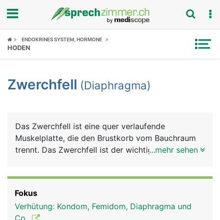
Fokus
ENDOKRINES SYSTEM, HORMONE
HODEN
Krankheitsbilder
Zwerchfell
(Diaphragma)
Symptome
Untersuchungen
Das Zwerchfell ist eine quer verlaufende
News
Muskelplatte, die den Brustkorb vom Bauchraum
trennt. Das Zwerchfell ist der wichtigste
...mehr sehen
Ratgeber
Atemmuskel. Die Lungen sind an der Unterseite
mit dem Zwerchfell verwachsen. Beim Atmen
Rubriken
wölbt sich das Zwerchfell nach oben bzw. nach
Fokus
unten und unterstützt damit die Lunge beim Ein-
Verhütung: Kondom, Femidom, Diaphragma und
und Ausatmen. Man nennt diese Atmung auch
Co.