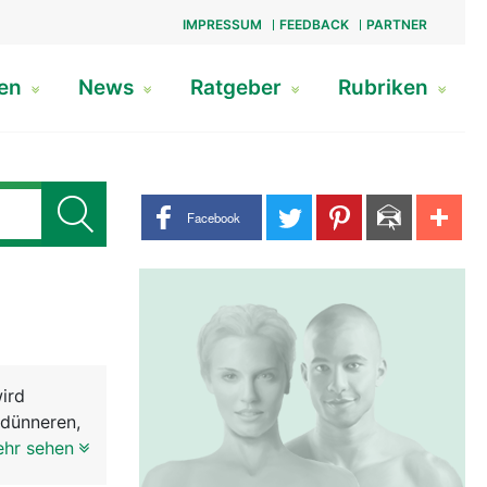
IMPRESSUM
FEEDBACK
PARTNER
gen
News
Ratgeber
Rubriken
Share buttons
Facebook
ird
 dünneren,
n die
ehr sehen
ggelenk