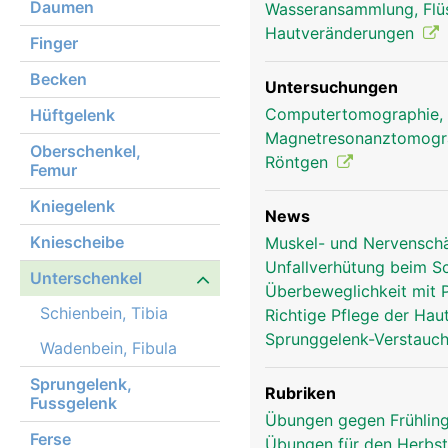
Daumen
Wasseransammlung, Flü
Unterschenkel Frau
Hautveränderungen
Finger
Becken
Untersuchungen
Computertomographie,
Hüftgelenk
Magnetresonanztomog
Oberschenkel,
Röntgen
Femur
Kniegelenk
News
Kniescheibe
Muskel- und Nervensch
Unfallverhütung beim 
Unterschenkel
Überbeweglichkeit mit P
Schienbein, Tibia
Richtige Pflege der Hau
Sprunggelenk-Verstauch
Wadenbein, Fibula
Sprungelenk,
Rubriken
Fussgelenk
Übungen gegen Frühlin
Ferse
Übungen für den Herbs