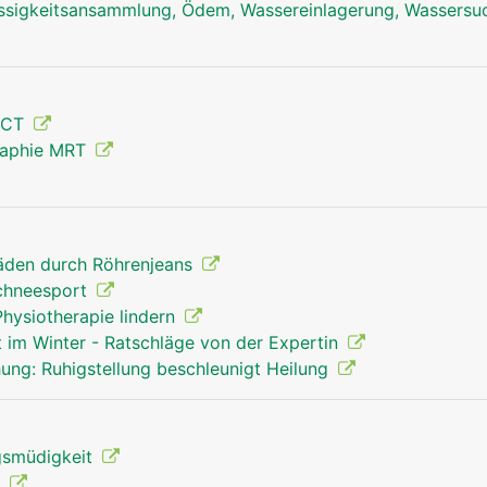
ssigkeitsansammlung, Ödem, Wassereinlagerung, Wassersu
Unterschenkel Mann
 CT
raphie MRT
äden durch Röhrenjeans
Schneesport
hysiotherapie lindern
t im Winter - Ratschläge von der Expertin
ung: Ruhigstellung beschleunigt Heilung
gsmüdigkeit
t