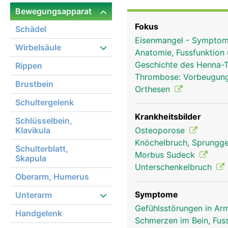
zuständig und teilweis
Bewegungsapparat
Knie.
Fokus
Schädel
Eisenmangel - Symptom
Wirbelsäule
Anatomie, Fussfunktion
Geschichte des Henna-
Rippen
Thrombose: Vorbeugung
Brustbein
Orthesen
Schultergelenk
Krankheitsbilder
Schlüsselbein,
Klavikula
Osteoporose
Knöchelbruch, Sprungge
Schulterblatt,
Morbus Sudeck
Skapula
Unterschenkelbruch
Oberarm, Humerus
Symptome
Unterarm
Gefühlsstörungen in Arm
Handgelenk
Schmerzen im Bein, Fus