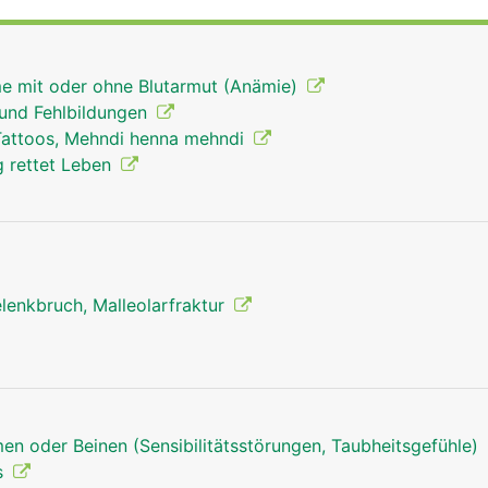
e auch für die Hebung und Senkung der Zehen und für die 
e mit oder ohne Blutarmut (Anämie)
 und Fehlbildungen
Tattoos, Mehndi henna mehndi
 rettet Leben
lenkbruch, Malleolarfraktur
en oder Beinen (Sensibilitätsstörungen, Taubheitsgefühle)
s