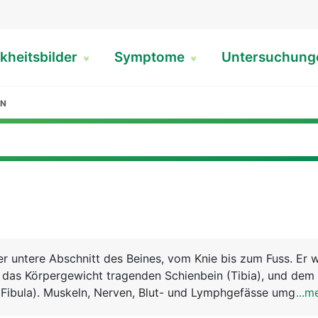
kheitsbilder
Symptome
Untersuchun
EN
er untere Abschnitt des Beines, vom Knie bis zum Fuss. Er w
 das Körpergewicht tragenden Schienbein (Tibia), und dem
Fibula). Muskeln, Nerven, Blut- und Lymphgefässe umgebe
...m
nkelmuskeln sind für die Beugung und Streckung im Sprun