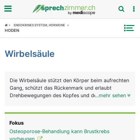
Fokus
ENDOKRINES SYSTEM, HORMONE
HODEN
Krankheitsbilder
Wirbelsäule
Symptome
Untersuchungen
Die Wirbelsäule stützt den Körper beim aufrechten
News
Gang, schützt das Rückenmark und erlaubt
Drehbewegungen des Kopfes und des Rumpfes.
...mehr sehen
Ratgeber
Die Wirbelsäule besteht insgesamt aus 24 Wirbeln
sowie dem Kreuzbein und dem Steissbein.
Rubriken
Fokus
Osteoporose-Behandlung kann Brustkrebs
vorbeugen