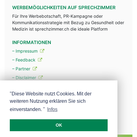
WERBEMÖGLICHKEITEN AUF SPRECHZIMMER
Für Ihre Werbebotschaft, PR-Kampagne oder
Kommunikationsstrategie mit Bezug zu Gesundheit oder
Medizin ist sprechzimmer.ch die ideale Platform
INFORMATIONEN
– Impressum
– Feedback
– Partner
– Disclaimer
– Datenschutzerklärung / Privacy Policy
"Diese Website nutzt Cookies. Mit der
weiteren Nutzung erklären Sie sich
– Werbung
einverstanden. "
Infos
– Mehr über unsere Experten
OK