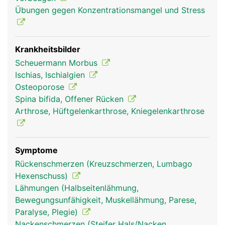
Übungen gegen Konzentrationsmangel und Stress
Krankheitsbilder
Scheuermann Morbus
Ischias, Ischialgien
Wirbelsäule Mann
Osteoporose
Spina bifida, Offener Rücken
Arthrose, Hüftgelenkarthrose, Kniegelenkarthrose
Symptome
Rückenschmerzen (Kreuzschmerzen, Lumbago
Hexenschuss)
Lähmungen (Halbseitenlähmung,
Bewegungsunfähigkeit, Muskellähmung, Parese,
Paralyse, Plegie)
Nackenschmerzen (Steifer Hals/Nacken,