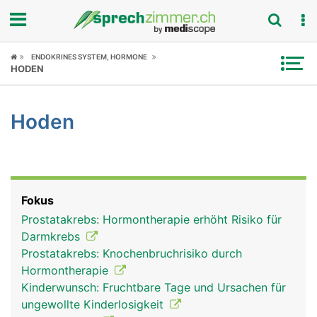
Fokus
ENDOKRINES SYSTEM, HORMONE
HODEN
Krankheitsbilder
Hoden
Symptome
Untersuchungen
News
Fokus
Prostatakrebs: Hormontherapie erhöht Risiko für
Ratgeber
Darmkrebs
Prostatakrebs: Knochenbruchrisiko durch
Rubriken
Hormontherapie
Kinderwunsch: Fruchtbare Tage und Ursachen für
ungewollte Kinderlosigkeit