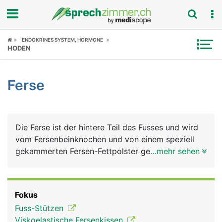
Fokus
ENDOKRINES SYSTEM, HORMONE
HODEN
Krankheitsbilder
Ferse
Symptome
Untersuchungen
Die Ferse ist der hintere Teil des Fusses und wird
News
vom Fersenbeinknochen und von einem speziell
gekammerten Fersen-Fettpolster gebildet, der als
...mehr sehen
Ratgeber
Stossdämpfer dient. Das Fersenbein ist mit dem
Sprungbein und dem Würfelbein der Fusswurzel
Rubriken
gelenkig verbunden. Am hinteren Ende des
Fokus
Fersenbeins setzt die Achillessehne an. Sie ist die
Fuss-Stützen
kräftigste Sehen im Körper und für die Beugung im
Viskoelastische Fersenkissen