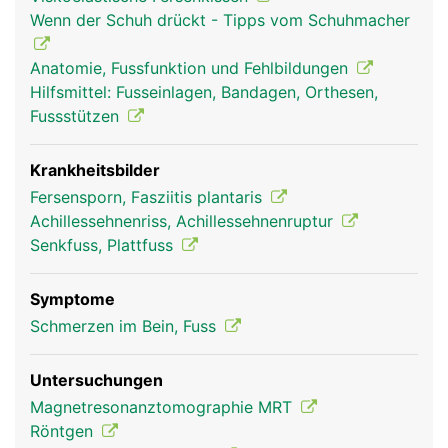
oberen Sprunggelenk verantwortlich. Dadurch
Wenn der Schuh drückt - Tipps vom Schuhmacher
wird der Vorfuss (Zehenbereich) nach unten
gezogen und das Abstossen des Fusses vom
Anatomie, Fussfunktion und Fehlbildungen
Boden beim Gehen und Laufen ermöglicht.
Hilfsmittel: Fusseinlagen, Bandagen, Orthesen,
Fussstützen
Krankheitsbilder
Fersensporn, Fasziitis plantaris
Achillessehnenriss, Achillessehnenruptur
Senkfuss, Plattfuss
Symptome
Ferse Frau
Ferse Mann
Schmerzen im Bein, Fuss
Untersuchungen
Magnetresonanztomographie MRT
Röntgen