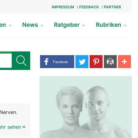
IMPRESSUM
FEEDBACK
PARTNER
gen
News
Ratgeber
Rubriken
Share buttons
Facebook
Nerven.
ehr sehen
2