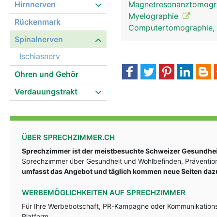
Hirnnerven
Magnetresonanztomog
Myelographie
Rückenmark
Computertomographie,
Spinalnerven
Ischiasnerv
Ohren und Gehör
Verdauungstrakt
Spinalnerven Frau
ÜBER SPRECHZIMMER.CH
Sprechzimmer ist der meistbesuchte Schweizer Gesundheit
Sprechzimmer über Gesundheit und Wohlbefinden, Prävention
umfasst das Angebot und täglich kommen neue Seiten daz
WERBEMÖGLICHKEITEN AUF SPRECHZIMMER
Für Ihre Werbebotschaft, PR-Kampagne oder Kommunikationsst
Platform