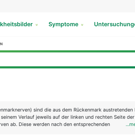
kheitsbilder
Symptome
Untersuchun
EN
enmarknerven) sind die aus dem Rückenmark austretenden 
seinem Verlauf jeweils auf der linken und rechten Seite der
erven ab. Diese werden nach den entsprechenden
...m
 benannt. Es gibt demnach auf jeder Seite 8 Halsnerven, 1