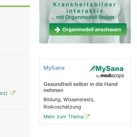
nordnung
Krankheitsbilder
interaktiv
weigen
mit Organmodell finden
 Muskeln.
ven leiten
Organmodell anschauen
erührung,
rvenfasern
reift auf
meldet,
bt und die
MySana
Gesundheit selber in die Hand
nehmen
erz)
Bildung, Wissenstests,
Risikoschätzung
Mehr zum Thema