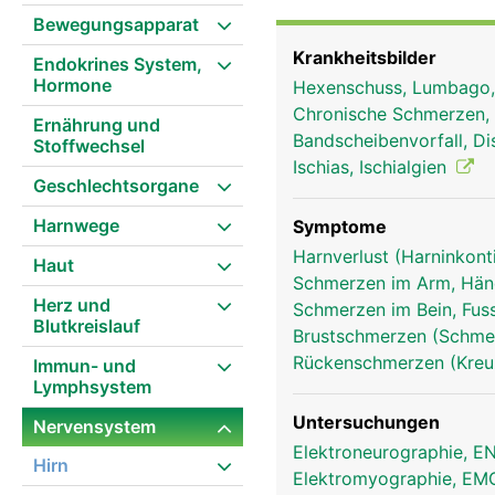
Brustnerven, 5 Lendenn
Bewegungsapparat
spricht man auch von R
Krankheitsbilder
Endokrines System,
sich von der Wirbelsäul
Hormone
Hexenschuss, Lumbago
Dabei versorgt jedes R
Chronische Schmerzen, 
einerseits über sensor
Ernährung und
Bandscheibenvorfall, Di
Stoffwechsel
Druck, etc.) aus dem K
Ischias, Ischialgien
die Bewegungsimpulse vo
Geschlechtsorgane
eine heisse Herdplatte,
Harnwege
worauf das Hirn den Mu
Symptome
Hand wird zurück gezo
Harnverlust (Harninkont
Haut
Schmerzen im Arm, Hä
Herz und
Schmerzen im Bein, Fus
Blutkreislauf
Brustschmerzen (Schmer
Rückenschmerzen (Kre
Immun- und
Lymphsystem
Untersuchungen
Nervensystem
Elektroneurographie, 
Hirn
Elektromyographie, E