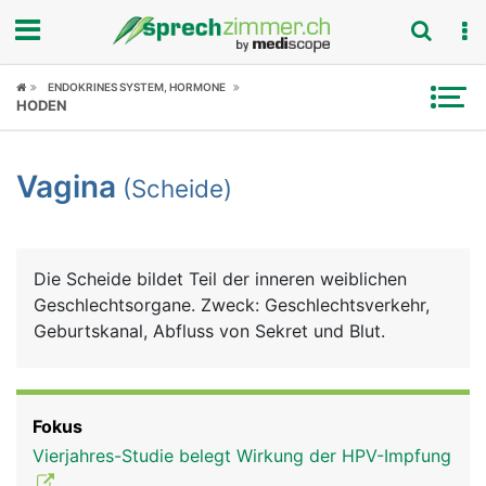
Fokus
ENDOKRINES SYSTEM, HORMONE
HODEN
Krankheitsbilder
Vagina
(Scheide)
Symptome
Untersuchungen
Die Scheide bildet Teil der inneren weiblichen
News
Geschlechtsorgane. Zweck: Geschlechtsverkehr,
Geburtskanal, Abfluss von Sekret und Blut.
Ratgeber
Rubriken
Fokus
Vierjahres-Studie belegt Wirkung der HPV-Impfung