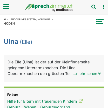
Fokus
ENDOKRINES SYSTEM, HORMONE
HODEN
Krankheitsbilder
Ulna
(Elle)
Symptome
Untersuchungen
Die Elle (Ulna) ist der auf der Kleinfingerseite
News
gelegene Unterarmknochen. Die Ulna
Oberarmknochen den grössten Teil des
...mehr sehen
Ratgeber
Ellenbogengelenks, beim Handgelenk hat sie nur
einen kleinen Anteil.
Rubriken
Fokus
Hilfe für Eltern mit trauernden Kindern
Geburt - Wehen - Geburtsvorgang -