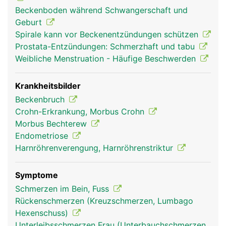
gleichmässig auf die Oberschenkelknochen verteilt
Beckenboden während Schwangerschaft und
und dadurch die aufrechte Haltung und ein
Geburt
sicherer Stand ermöglicht. Wirbelsäule, Becken
Spirale kann vor Beckenentzündungen schützen
und Beine sind durch viele verschiedene Bänder
Prostata-Entzündungen: Schmerzhaft und tabu
und Muskeln miteinander verbunden. Sie geben
Weibliche Menstruation - Häufige Beschwerden
dem Beckengürtel zusätzliche Festigkeit und
Stabilität und ermöglichen die Bewegung der
Beine. Das Becken ist über das Hüftgelenk mit
Krankheitsbilder
dem Oberschenkelknochen verbunden. Im
Beckenbruch
Beckenraum befindet sich ausserdem die
Crohn-Erkrankung, Morbus Crohn
Beckenorgane: Blase, Mastdarm und die Mehrzahl
Morbus Bechterew
der Geschlechtsorgane. Frauen haben im Vergleich
Endometriose
zu Männern ein breiteres Becken und einen
Harnröhrenverengung, Harnröhrenstriktur
grösseren Beckenausgang um ein Kind gebären zu
können.
Symptome
Schmerzen im Bein, Fuss
Rückenschmerzen (Kreuzschmerzen, Lumbago
Hexenschuss)
Unterleibsschmerzen Frau (Unterbauchschmerzen,