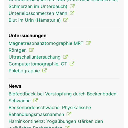
Schmerzen im Unterbauch)
Unterleibsschmerzen Mann
Blut im Urin (Hämaturie)
Untersuchungen
Becken Frau
Becken Mann
Magnetresonanztomographie MRT
Röntgen
Ultraschalluntersuchung
Computertomographie, CT
Phlebographie
News
Biofeedback bei Verstopfung durch Beckenboden-
Schwäche
Beckenbodenschwäche: Physikalische
Behandlungsmassnahmen
Harninkontinenz: Yogaübungen stärken den