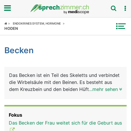
Fokus
ENDOKRINES SYSTEM, HORMONE
HODEN
Krankheitsbilder
Becken
Symptome
Untersuchungen
Das Becken ist ein Teil des Skeletts und verbindet
News
die Wirbelsäule mit den Beinen. Es besteht aus
dem Kreuzbein und den beiden Hüftbeinen mit
...mehr sehen
Ratgeber
deren 3 Anteilen Darmbein, Sitzbein und
Schambein und bildet eine ringförmige Einheit.
Rubriken
Deshalb wird das Becken auch als Beckenring
Fokus
oder Beckengürtel bezeichnet. Über diesen festen
Das Becken der Frau weitet sich für die Geburt aus
und stabilen Ring wird das Körpergewicht