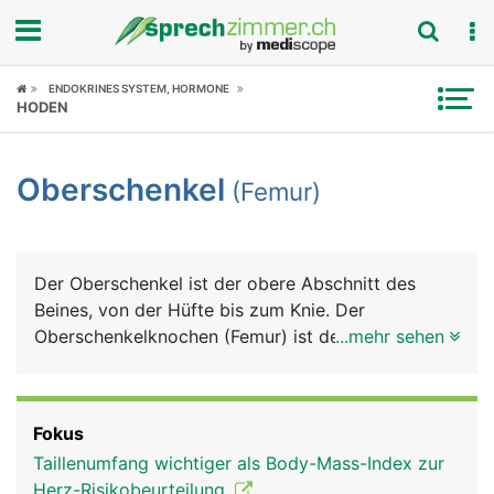
Fokus
ENDOKRINES SYSTEM, HORMONE
HODEN
Krankheitsbilder
Oberschenkel
(Femur)
Symptome
Untersuchungen
Der Oberschenkel ist der obere Abschnitt des
News
Beines, von der Hüfte bis zum Knie. Der
Oberschenkelknochen (Femur) ist der längste und
...mehr sehen
Ratgeber
durch seine besondere Bauweise auch der
kräftigste Röhrenknochen im Körper. Er macht
Rubriken
etwa ein Viertel der gesamten Körperlänge aus. Er
Fokus
besteht von oben nach unten aus dem kugeligen
Taillenumfang wichtiger als Body-Mass-Index zur
Kopf (Hüftkopf), einem kurzen Hals
Herz-Risikobeurteilung