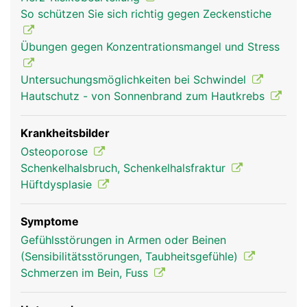
(Schenkelhals), einen langen Schaft und einem
So schützen Sie sich richtig gegen Zeckenstiche
verdickten unteren Ende mit zwei walzenförmigen
Gelenkknorren, die mit dem Schienbein und der
Übungen gegen Konzentrationsmangel und Stress
Kniescheibe das Knie bilden. Der Hüftkopf bildet
mit der Hüftpfanne des Beckens das Hüftgelenk.
Untersuchungsmöglichkeiten bei Schwindel
Der Oberschenkelknochen dient ausserdem als
Hautschutz - von Sonnenbrand zum Hautkrebs
Befestigungsanker für Bänder und Muskeln.
Krankheitsbilder
Osteoporose
Schenkelhalsbruch, Schenkelhalsfraktur
Hüftdysplasie
Symptome
Gefühlsstörungen in Armen oder Beinen
(Sensibilitätsstörungen, Taubheitsgefühle)
Oberschenkel Frau
Oberschenkel
Schmerzen im Bein, Fuss
Mann