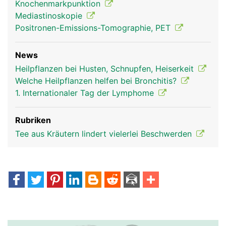
Knochenmarkpunktion
Mediastinoskopie
Positronen-Emissions-Tomographie, PET
News
Thymusdrüse Frau
Thymusdrüse
Heilpflanzen bei Husten, Schnupfen, Heiserkeit
Mann
Welche Heilpflanzen helfen bei Bronchitis?
1. Internationaler Tag der Lymphome
Rubriken
Tee aus Kräutern lindert vielerlei Beschwerden