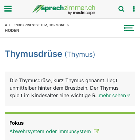
Fokus
ENDOKRINES SYSTEM, HORMONE
HODEN
Krankheitsbilder
Thymusdrüse
(Thymus)
Symptome
Untersuchungen
Die Thymusdrüse, kurz Thymus genannt, liegt
News
unmittelbar hinter dem Brustbein. Der Thymus
spielt im Kindesalter eine wichtige Rolle bei der
...mehr sehen
Ratgeber
Ausbildung des Immunsystems. In seiner Funktion
nimmt er bis zur Geschlechtsreife (Pubertät) an
Rubriken
Grösse zu (etwa so gross wie eine Kinderfaust),
Fokus
danach verkümmert er im Laufe des Lebens und
Abwehrsystem oder Immunsystem
liegt im Alter nur noch als kleiner Geweberest vor.